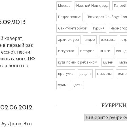
Москва
Нижний Новгород
Патрей
Подмосковье
Пятигорск-Эльбрус-Соч
6.09.2013
Санкт-Петербург
Турция
Черного
ый каверят,
архитектура
видео
выставка
ед
е в первый раз
искусство
история
книги
конце
ессно), песни
иков самого ПФ.
куда пойти с ребенком
музей
муз
о любопытно.
прогулка
рецепт
с высоты
театр
храм
цветы
РУБРИКИ
 02.06.2012
Рубрики
ьбу Джаз». Это