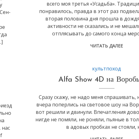
всего моя третья «Усадьба». Традиц
у
понравилось, правда в этот раз подвел
Сен-
вторая половина дня прошла в дождя
активности не сказались и не мешал
ре
отплясывать до самого конца мер
гда
…]
ЧИТАТЬ ДАЛЕЕ
культпоход
Alfa Show 4D на Вороб
Сразу скажу, не надо меня спрашивать, 
вчера поперлись на световое шоу на Во
риезд
вот решили и двинули. Впечатления дов
ально
нигде не помяли, не роняли, пьяные в то
на
в адовых пробках не стояли,
 нас
f