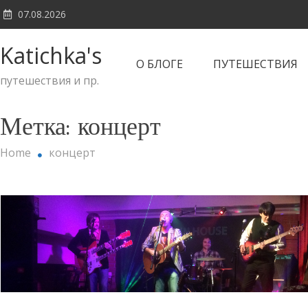
Skip
07.08.2026
to
content
Katichka's
О БЛОГЕ
ПУТЕШЕСТВИЯ
путешествия и пр.
Метка:
концерт
Home
концерт