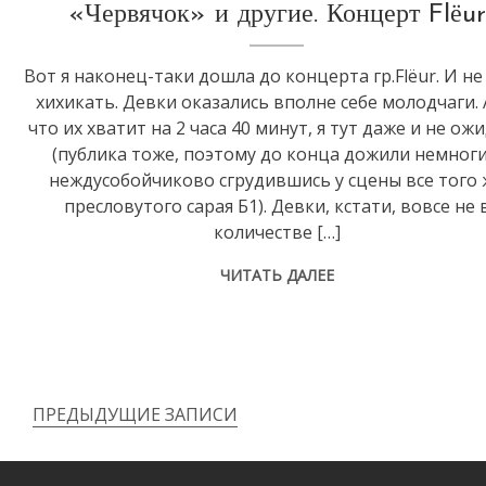
«Червячок» и другие. Концерт Flёur
Вот я наконец-таки дошла до концерта гр.Flёur. И не
хихикать. Девки оказались вполне себе молодчаги. 
что их хватит на 2 часа 40 минут, я тут даже и не ож
(публика тоже, поэтому до конца дожили немноги
неждусобойчиково сгрудившись у сцены все того 
пресловутого сарая Б1). Девки, кстати, вовсе не 
количестве […]
ЧИТАТЬ ДАЛЕЕ
ПРЕДЫДУЩИЕ ЗАПИСИ
Навигация
по