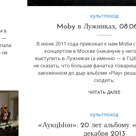
культпоход
Moby в Лужниках, 08.06
м в
м —
В июне 2011 года приезжал к нам Моби 
упала
концертом в Москве (накануне у него
 не
выступить в Лужниках (а именно — в ГЦКЗ
не сказать, что большая фанатка товарищ
заезженном до дыр альбоме «Play» реш
сходить.
ЧИТАТЬ ДАЛЕЕ
культпоход
«АукцЫон»: 20 лет альбому «
декабря 2013