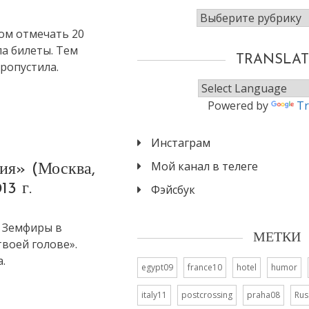
Рубрики
ом отмечать 20
а билеты. Тем
TRANSLAT
ропустила.
Powered by
Tr
Инстаграм
Мой канал в телеге
ия» (Москва,
13 г.
Фэйсбук
 Земфиры в
МЕТКИ
воей голове».
.
egypt09
france10
hotel
humor
italy11
postcrossing
praha08
Rus