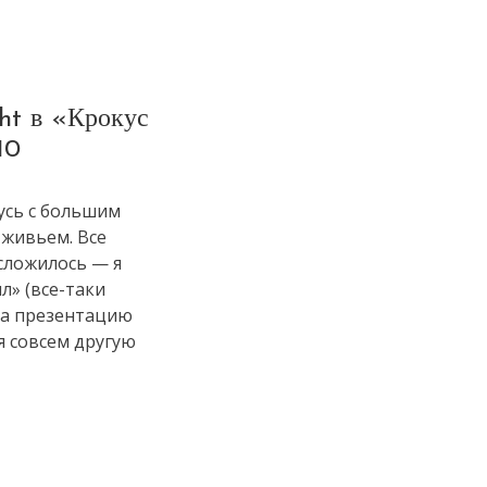
ht в «Крокус
10
усь с большим
 живьем. Все
 сложилось — я
л» (все-таки
на презентацию
я совсем другую