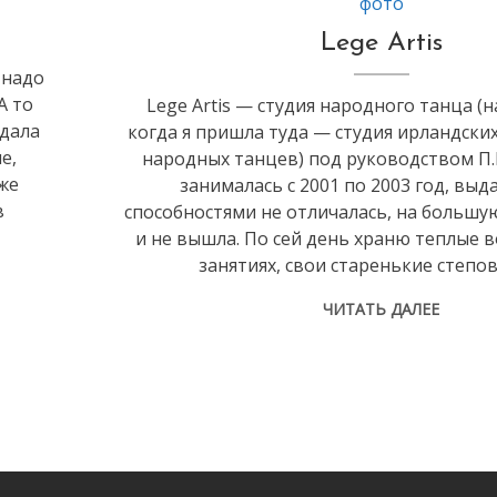
фото
Lege Artis
 надо
А то
Lege Artis — студия народного танца (н
идала
когда я пришла туда — студия ирландски
е,
народных танцев) под руководством П.
же
занималась с 2001 по 2003 год, вы
в
способностями не отличалась, на большую
и не вышла. По сей день храню теплые 
занятиях, свои старенькие степов
ЧИТАТЬ ДАЛЕЕ