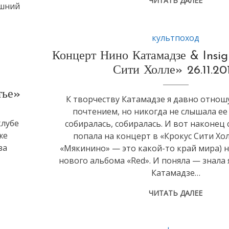
ЧИТАТЬ ДАЛЕЕ
ашний
культпоход
Концерт Нино Катамадзе & Insig
Сити Холле» 26.11.20
тье»
К творчеству Катамадзе я давно отнош
почтением, но никогда не слышала ее
клубе
собиралась, собиралась. И вот наконец
же
попала на концерт в «Крокус Сити Хол
за
«Мякинино» — это какой-то край мира) 
нового альбома «Red». И поняла — знала 
Катамадзе…
ЧИТАТЬ ДАЛЕЕ