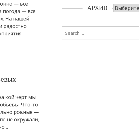
ионно — все
Архив
АРХИВ
а погода — вся
х. На нашей
и радостно
Search
оприятия.
for:
ьевых
на кой черт мы
робьевы. Что-то
ольно ровные —
лпе не окружали,
 но…