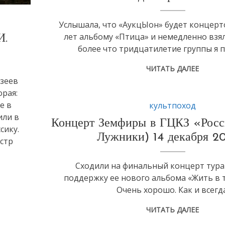
Услышала, что «АукцЫон» будет концерт
лет альбому «Птица» и немедленно взял
И.
более что тридцатилетие группы я п
ЧИТАТЬ ДАЛЕЕ
узеев
орая:
е в
культпоход
или в
Концерт Земфиры в ГЦКЗ «Росс
сику.
Лужники) 14 декабря 20
естр
Сходили на финальный концерт тура
поддержку ее нового альбома «Жить в т
Очень хорошо. Как и всегда
ЧИТАТЬ ДАЛЕЕ