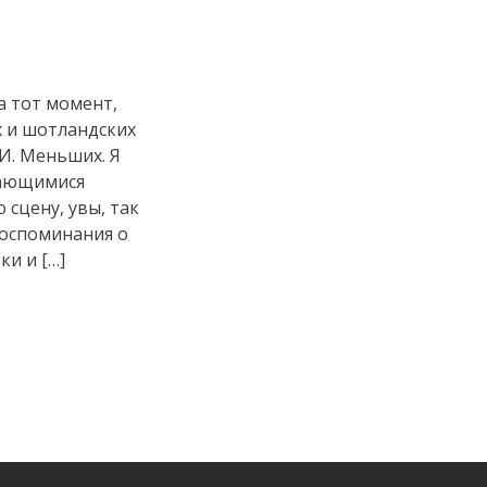
а тот момент,
х и шотландских
И. Меньших. Я
дающимися
 сцену, увы, так
воспоминания о
ки и […]