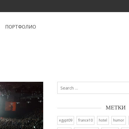
ПОРТФОЛИО
Search
for:
МЕТКИ
egypt09
france10
hotel
humor