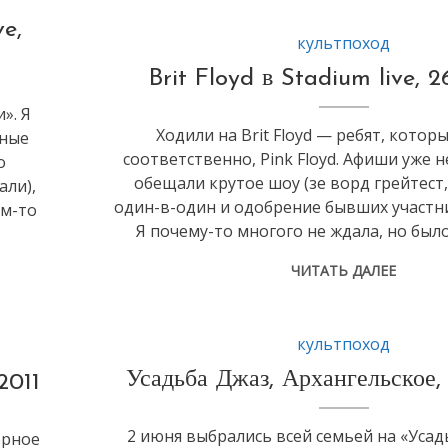
e,
культпоход
Brit Floyd в Stadium live, 2
». Я
Ходили на Brit Floyd — ребят, котор
вные
соответственно, Pink Floyd. Афиши уже н
о
обещали крутое шоу (зе ворд грейтест, 
али),
один-в-один и одобрение бывших участн
ем-то
Я почему-то многого не ждала, но был
ЧИТАТЬ ДАЛЕЕ
культпоход
Усадьба Джаз, Архангельское,
2011
2 июня выбрались всей семьей на «Усад
ерное