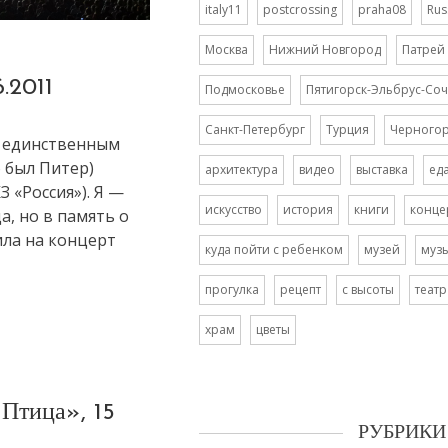
italy11
postcrossing
praha08
Rus
Москва
Нижний Новгород
Патрей
.2011
Подмосковье
Пятигорск-Эльбрус-Соч
Санкт-Петербург
Турция
Черного
с единственным
 был Питер)
архитектура
видео
выставка
ед
 «Россия»). Я —
искусство
история
книги
конце
а, но в память о
ила на концерт
куда пойти с ребенком
музей
муз
прогулка
рецепт
с высоты
театр
храм
цветы
Птица», 15
РУБРИКИ