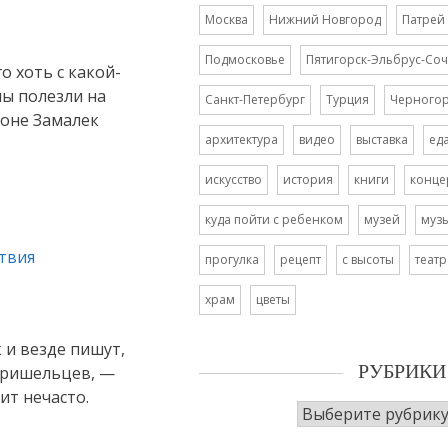
Москва
Нижний Новгород
Патрей
Подмосковье
Пятигорск-Эльбрус-Соч
о хоть с какой-
мы полезли на
Санкт-Петербург
Турция
Черного
йоне Замалек
архитектура
видео
выставка
ед
искусство
история
книги
конце
куда пойти с ребенком
музей
муз
твия
прогулка
рецепт
с высоты
театр
храм
цветы
 и везде пишут,
 пришельцев, —
РУБРИКИ
ит нечасто.
Рубрики