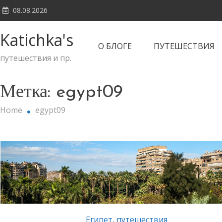
Skip
08.08.2026
to
content
Katichka's
О БЛОГЕ
ПУТЕШЕСТВИЯ
путешествия и пр.
Метка:
egypt09
Home
egypt09
Египет
,
путешествия