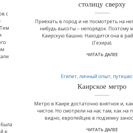
столицу сверху
ов с
о
Приехать в город и не посмотреть на нег
 Тем
нибудь высоты – непорядок. Поэтому 
и
Каирскую башню. Находится она в ра
ого
(Гезира).
им
ЧИТАТЬ ДАЛЕЕ
хали
Египет
,
личный опыт
,
путешес
Каирское метро
Метро в Каире достаточно внятное и, как
чистое. Но смотрели на нас там, как на
видно, европейцев в подземку занос
 была
ЧИТАТЬ ДАЛЕЕ
й в