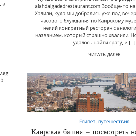
 а
alahdalgadedrestaurant.com Вообще-то на
Халили, куда мы добрались уже под вечер
часового блуждания по Каирскому муз
некий конкретный ресторан с аналог
названием, который страшно хвалили. Но 
удалось найти сразу, и […]
ЧИТАТЬ ДАЛЕЕ
v.eg
60
Египет
,
путешествия
Каирская башня — посмотреть н