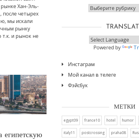
 рынке Хан-Эль-
Рубрики
, после четырех
ею, мы искали
TRANSLAT
ичным рынку
т.к. и рынок не
Powered by
Tr
Инстаграм
Мой канал в телеге
Фэйсбук
МЕТКИ
egypt09
france10
hotel
humor
italy11
postcrossing
praha08
Rus
а египетскую