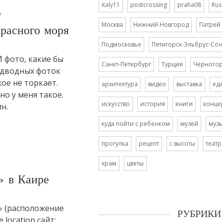
italy11
postcrossing
praha08
Rus
о
Москва
Нижний Новгород
Патрей
расного моря
Подмосковье
Пятигорск-Эльбрус-Соч
И фото, какие бы
Санкт-Петербург
Турция
Черного
подводных фоток
жое не торкает.
архитектура
видео
выставка
ед
но у меня такое.
искусство
история
книги
конце
н.
куда пойти с ребенком
музей
муз
прогулка
рецепт
с высоты
театр
храм
цветы
» в Каире
» (расположение
РУБРИКИ
 location сайт: