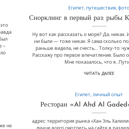
Египет
,
путешествия
,
фот
Снорклинг в первый раз: рыбы К
 это
равда
Ну вот как рассказать о море? Да, никак. 
был
ни были — тоже никак. Я сама сколько 
е –
раньше видела, не счесть… Толку-то: чу
ыло
Расскажу про первое впечатление. Было о
Мне показалось, что я…Пути
ЧИТАТЬ ДАЛЕЕ
Египет
,
личный опыт
Ресторан «Al Ahd Al Gaded
адрес: территория рынка «Хан Эль Халили
же не
лучше всего смотреть на сайте в разделе