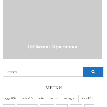
Субботние Кузьминки
Search
for:
МЕТКИ
egypt09
france10
hotel
humor
instagram
italy10