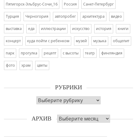
Пятигорск-Эльбрус-Сочи_16
Россия
Санкт-Петербург
Турция
Черногория
автопробег
архитектура
видео
выставка
еда
иллюстрации
искусство
история
книги
концерт
куда пойти с ребенком
музей
музыка
общепит
парк
прогулка
рецепт
с высоты
театр
финляндия
фото
храм
цветы
РУБРИКИ
Рубрики
Архив
АРХИВ