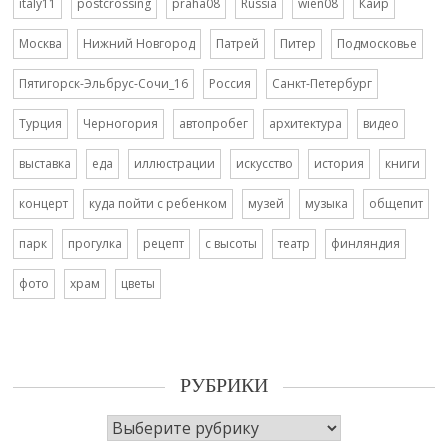
italy11
postcrossing
praha08
Russia
wien08
Каир
Москва
Нижний Новгород
Патрей
Питер
Подмосковье
Пятигорск-Эльбрус-Сочи_16
Россия
Санкт-Петербург
Турция
Черногория
автопробег
архитектура
видео
выставка
еда
иллюстрации
искусство
история
книги
концерт
куда пойти с ребенком
музей
музыка
общепит
парк
прогулка
рецепт
с высоты
театр
финляндия
фото
храм
цветы
РУБРИКИ
Рубрики