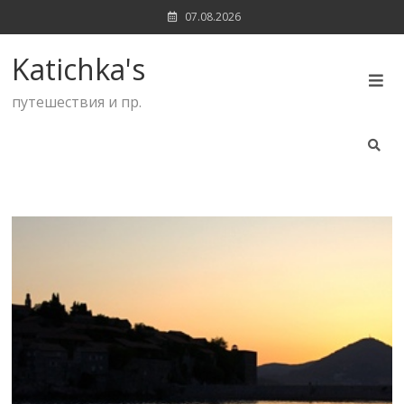
Skip
07.08.2026
to
content
Katichka's
путешествия и пр.