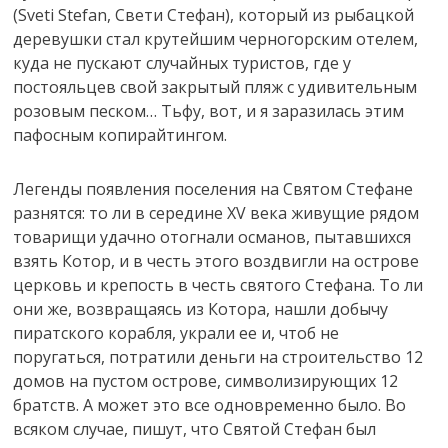
(Sveti Stefan, Свети Стефан), который из рыбацкой
деревушки стал крутейшим черногорским отелем,
куда не пускают случайных туристов, где у
постояльцев свой закрытый пляж с удивительным
розовым песком…
Тьфу, вот, и я заразилась этим
пафосным копирайтингом.
Легенды появления поселения на Святом Стефане
разнятся: то ли в середине XV века живущие рядом
товарищи удачно отогнали османов, пытавшихся
взять Котор, и в честь этого воздвигли на острове
церковь и крепость в честь святого Стефана. То ли
они же, возвращаясь из Котора, нашли добычу
пиратского корабля, украли ее и, чтоб не
поругаться, потратили деньги на строительство 12
домов на пустом острове, символизирующих 12
братств. А может это все одновременно было. Во
всяком случае, пишут, что Святой Стефан был