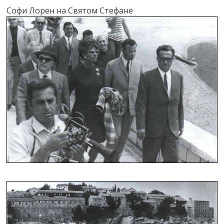
Софи Лорен на Святом Стефане