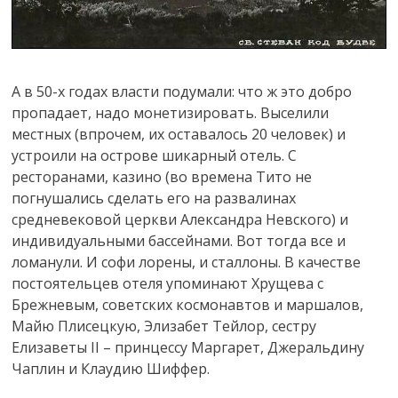
А в 50-х годах власти подумали: что ж это добро
пропадает, надо монетизировать. Выселили
местных (впрочем, их оставалось 20 человек) и
устроили на острове шикарный отель. С
ресторанами, казино (во времена Тито не
погнушались сделать его на развалинах
средневековой церкви Александра Невского) и
индивидуальными бассейнами. Вот тогда все и
ломанули. И софи лорены, и сталлоны. В качестве
постоятельцев отеля упоминают Хрущева с
Брежневым, советских космонавтов и маршалов,
Майю Плисецкую, Элизабет Тейлор, сестру
Елизаветы II – принцессу Маргарет, Джеральдину
Чаплин и Клаудию Шиффер.