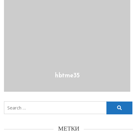
hbtme35
Search
for:
МЕТКИ