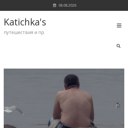
Skip
08.08.2026
to
content
Katichka's
путешествия и пр.