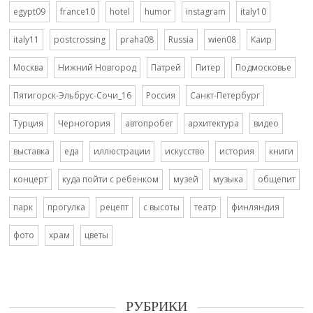
egypt09
france10
hotel
humor
instagram
italy10
italy11
postcrossing
praha08
Russia
wien08
Каир
Москва
Нижний Новгород
Патрей
Питер
Подмосковье
Пятигорск-Эльбрус-Сочи_16
Россия
Санкт-Петербург
Турция
Черногория
автопробег
архитектура
видео
выставка
еда
иллюстрации
искусство
история
книги
концерт
куда пойти с ребенком
музей
музыка
общепит
парк
прогулка
рецепт
с высоты
театр
финляндия
фото
храм
цветы
РУБРИКИ