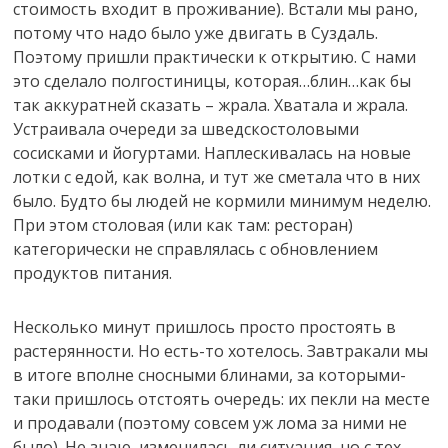
стоимость входит в проживание). Встали мы рано,
потому что надо было уже двигать в Суздаль.
Поэтому пришли практически к открытию. С нами
это сделало полгостиницы, которая…блин…как бы
так аккуратней сказать – жрала. Хватала и жрала.
Устраивала очереди за шведскостоловыми
сосисками и йогуртами. Наплескивалась на новые
лотки с едой, как волна, и тут же сметала что в них
было. Будто бы людей не кормили минимум неделю.
При этом столовая (или как там: ресторан)
категорически не справлялась с обновлением
продуктов питания.
Несколько минут пришлось просто простоять в
растерянности. Но есть-то хотелось. Завтракали мы
в итоге вполне сносными блинами, за которыми-
таки пришлось отстоять очередь: их пекли на месте
и продавали (поэтому совсем уж лома за ними не
было). Не знаю, изменилась ли ситуация, но с тех