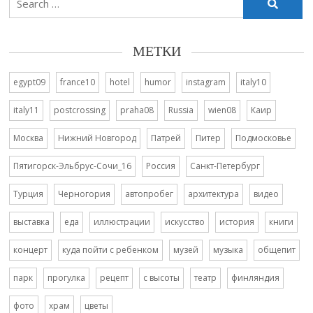
for:
МЕТКИ
egypt09
france10
hotel
humor
instagram
italy10
italy11
postcrossing
praha08
Russia
wien08
Каир
Москва
Нижний Новгород
Патрей
Питер
Подмосковье
Пятигорск-Эльбрус-Сочи_16
Россия
Санкт-Петербург
Турция
Черногория
автопробег
архитектура
видео
выставка
еда
иллюстрации
искусство
история
книги
концерт
куда пойти с ребенком
музей
музыка
общепит
парк
прогулка
рецепт
с высоты
театр
финляндия
фото
храм
цветы