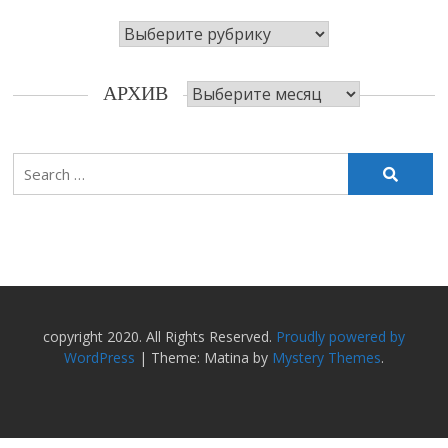
Рубрики
Архив
АРХИВ
Search
for:
copyright 2020. All Rights Reserved.
Proudly powered by
WordPress
|
Theme: Matina by
Mystery Themes
.