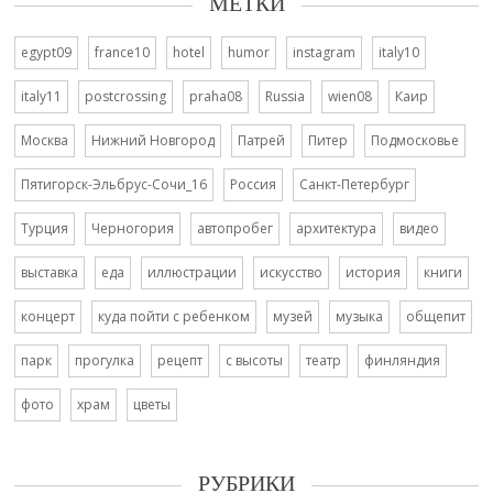
МЕТКИ
egypt09
france10
hotel
humor
instagram
italy10
italy11
postcrossing
praha08
Russia
wien08
Каир
Москва
Нижний Новгород
Патрей
Питер
Подмосковье
Пятигорск-Эльбрус-Сочи_16
Россия
Санкт-Петербург
Турция
Черногория
автопробег
архитектура
видео
выставка
еда
иллюстрации
искусство
история
книги
концерт
куда пойти с ребенком
музей
музыка
общепит
парк
прогулка
рецепт
с высоты
театр
финляндия
фото
храм
цветы
РУБРИКИ