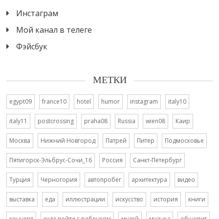
Инстаграм
Мой канал в телеге
Фэйсбук
МЕТКИ
egypt09
france10
hotel
humor
instagram
italy10
italy11
postcrossing
praha08
Russia
wien08
Каир
Москва
Нижний Новгород
Патрей
Питер
Подмосковье
Пятигорск-Эльбрус-Сочи_16
Россия
Санкт-Петербург
Турция
Черногория
автопробег
архитектура
видео
выставка
еда
иллюстрации
искусство
история
книги
концерт
куда пойти с ребенком
музей
музыка
общепит