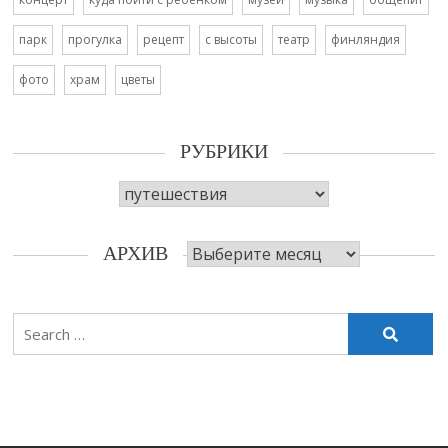
парк
прогулка
рецепт
с высоты
театр
финляндия
фото
храм
цветы
РУБРИКИ
Рубрики
Архив
АРХИВ
Search
for: