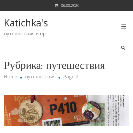
Skip
06.08.2026
to
content
Katichka's
путешествия и пр.
Рубрика:
путешествия
Home
путешествия
Page 2