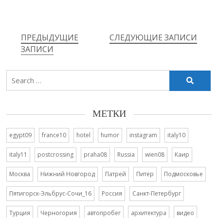
ПРЕДЫДУЩИЕ
СЛЕДУЮЩИЕ ЗАПИСИ
Навигация
ЗАПИСИ
по
Search
записям
for:
МЕТКИ
egypt09
france10
hotel
humor
instagram
italy10
italy11
postcrossing
praha08
Russia
wien08
Каир
Москва
Нижний Новгород
Патрей
Питер
Подмосковье
Пятигорск-Эльбрус-Сочи_16
Россия
Санкт-Петербург
Турция
Черногория
автопробег
архитектура
видео