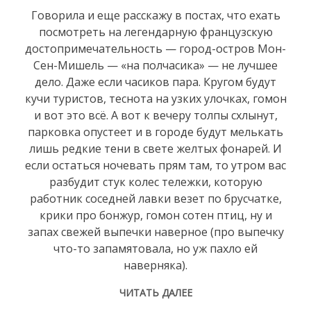
Говорила и еще расскажу в постах, что ехать
посмотреть на легендарную французскую
достопримечательность — город-остров Мон-
Сен-Мишель — «на полчасика» — не лучшее
дело. Даже если часиков пара. Кругом будут
кучи туристов, теснота на узких улочках, гомон
и вот это всё. А вот к вечеру толпы схлынут,
парковка опустеет и в городе будут мелькать
лишь редкие тени в свете желтых фонарей. И
если остаться ночевать прям там, то утром вас
разбудит стук колес тележки, которую
работник соседней лавки везет по брусчатке,
крики про бонжур, гомон сотен птиц, ну и
запах свежей выпечки наверное (про выпечку
что-то запамятовала, но уж пахло ей
наверняка).
ЧИТАТЬ ДАЛЕЕ