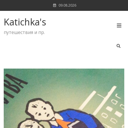
Skip
09.08.2026
to
content
Katichka's
путешествия и пр.