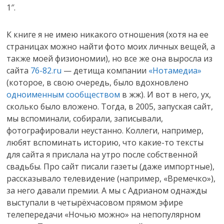
1″.
К книге я не имею никакого отношения (хотя на ее
страницах можно найти фото моих личных вещей, а
также моей физиономии), но все же она выросла из
сайта
76-82.ru
— детища компании
«Нотамедиа»
(которое, в свою очередь, было вдохновлено
одноименным сообществом
в жж). И вот в него, ух,
сколько было вложено. Тогда, в 2005, запуская сайт,
мы вспоминали, собирали, записывали,
фотографировали неустанно. Коллеги, например,
любят вспоминать историю, что какие-то тексты
для сайта я прислала на утро после собственной
свадьбы. Про сайт писали газеты (даже импортные),
рассказывало телевидение (например, «Времечко»),
за него давали премии. А мы с Адрианом однажды
выступали в четырёхчасовом прямом эфире
телепередачи «Ночью можно» на непопулярном