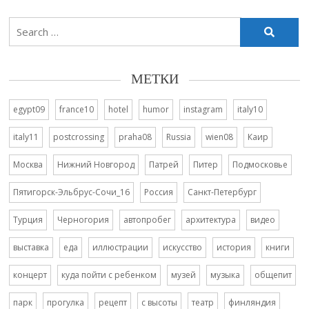
Search
for:
МЕТКИ
egypt09
france10
hotel
humor
instagram
italy10
italy11
postcrossing
praha08
Russia
wien08
Каир
Москва
Нижний Новгород
Патрей
Питер
Подмосковье
Пятигорск-Эльбрус-Сочи_16
Россия
Санкт-Петербург
Турция
Черногория
автопробег
архитектура
видео
выставка
еда
иллюстрации
искусство
история
книги
концерт
куда пойти с ребенком
музей
музыка
общепит
парк
прогулка
рецепт
с высоты
театр
финляндия