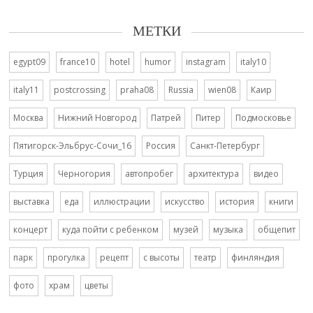
МЕТКИ
egypt09
france10
hotel
humor
instagram
italy10
italy11
postcrossing
praha08
Russia
wien08
Каир
Москва
Нижний Новгород
Патрей
Питер
Подмосковье
Пятигорск-Эльбрус-Сочи_16
Россия
Санкт-Петербург
Турция
Черногория
автопробег
архитектура
видео
выставка
еда
иллюстрации
искусство
история
книги
концерт
куда пойти с ребенком
музей
музыка
общепит
парк
прогулка
рецепт
с высоты
театр
финляндия
фото
храм
цветы