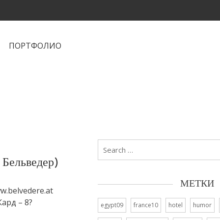
ПОРТФОЛИО
Search
for:
 Бельведер)
МЕТКИ
ww.belvedere.at
Кард – 8?
egypt09
france10
hotel
humor