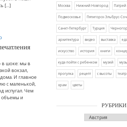
ь […]
Москва
Нижний Новгород
Патрей
Подмосковье
Пятигорск-Эльбрус-Соч
Санкт-Петербург
Турция
Черного
о
архитектура
видео
выставка
ед
печатления
искусство
история
книги
конце
куда пойти с ребенком
музей
муз
 в шоке: мы в
акой вокзал,
прогулка
рецепт
с высоты
театр
дома. И главное
ию с маленькой,
храм
цветы
д испугал. Чем
и объемы и
РУБРИКИ
Рубрики