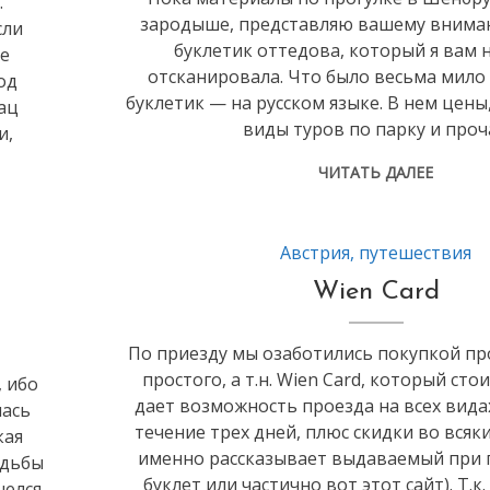
.
зародыше, представляю вашему внима
сли
буклетик оттедова, который я вам 
ие
отсканировала. Что было весьма мило 
од
буклетик — на русском языке. В нем цены,
ац
виды туров по парку и проч
и,
ЧИТАТЬ ДАЛЕЕ
Австрия
,
путешествия
Wien Card
По приезду мы озаботились покупкой пр
простого, а т.н. Wien Card, который стои
 ибо
дает возможность проезда на всех вида
лась
течение трех дней, плюс скидки во всяки
кая
именно рассказывает выдаваемый при 
одьбы
буклет или частично вот этот сайт). Т.к
шелся