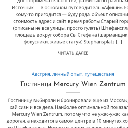
достопримечательностей, разбитых по районам
Источник — в основном путеводитель «Афиши». Е
кому-то пригодится — буду рада. объект описан
стоимость адрес и сайт время работы Старый гор
(описаны не все улицы, просто гулять) Штефанспл
площадь вокруг собора Св. Стефана (шарманщик
фокусники, живые статуи) Stephansplatz […]
ЧИТАТЬ ДАЛЕЕ
Австрия
,
личный опыт
,
путешествия
Гостиница Mercury Wien Zentrum
Гостиницу выбирали и бронировали еще из Москвы,
хай сизн и все дела. Наиболее оптимальной показа
Mercury Wien Zentrum, потому что не ужас-ужас ка
дорогая, а находится в самом центре в 10 минутах х
до Штефансплац. Номер на двоих за двое суток обо