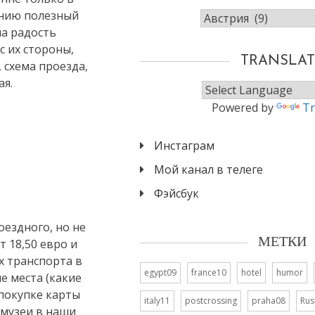
нию полезный
Рубрики
на радость
с их стороны,
TRANSLAT
 схема проезда,
ая.
Powered by
Tr
Инстаграм
Мой канал в телеге
Фэйсбук
оездного, но не
МЕТКИ
т 18,50 евро и
х транспорта в
egypt09
france10
hotel
humor
е места (какие
покупке карты
italy11
postcrossing
praha08
Rus
. музеи в наши