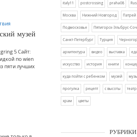
italy11
postcrossing
praha08
Rus
Москва
Нижний Новгород
Патрей
твия
Подмосковье
Пятигорск-Эльбрус-Соч
еский музей
Санкт-Петербург
Турция
Черного
gring 5 Сайт:
архитектура
видео
выставка
ед
кидкой по wien
искусство
история
книги
конце
из пяти лучших
куда пойти с ребенком
музей
муз
прогулка
рецепт
с высоты
театр
храм
цветы
РУБРИКИ
нне только в