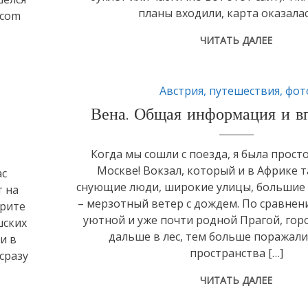
планы входили, карта оказалас
.com
ЧИТАТЬ ДАЛЕЕ
Австрия
,
путешествия
,
фот
Вена. Общая информация и в
Когда мы сошли с поезда, я была просто
Москве! Вокзал, который и в Африке т
ас
снующие люди, широкие улицы, большие 
т на
– мерзотный ветер с дождем. По сравнен
трите
уютной и уже почти родной Прагой, горо
шских
дальше в лес, тем больше поражал
и в
пространства […]
сразу
ЧИТАТЬ ДАЛЕЕ