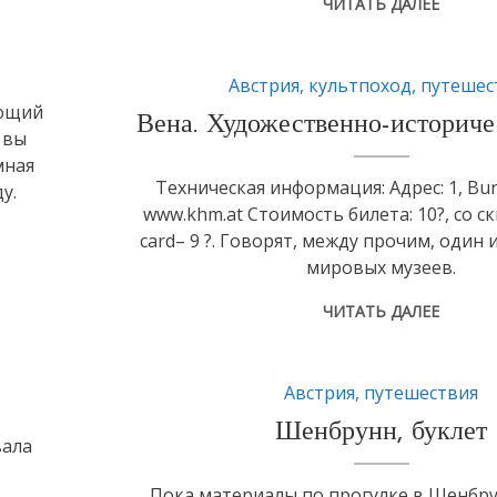
ЧИТАТЬ ДАЛЕЕ
Австрия
,
культпоход
,
путешес
ающий
Вена. Художественно-историч
 вы
мная
Техническая информация: Адрес: 1, Bur
у.
www.khm.at Стоимость билета: 10?, со с
card– 9 ?. Говорят, между прочим, один 
мировых музеев.
ЧИТАТЬ ДАЛЕЕ
Австрия
,
путешествия
Шенбрунн, буклет
вала
Пока материалы по прогулке в Шенбру