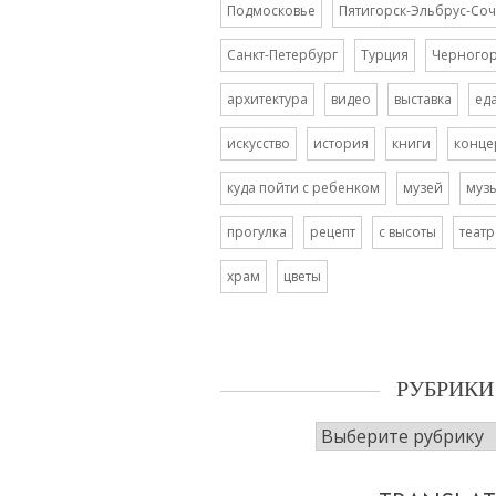
Подмосковье
Пятигорск-Эльбрус-Соч
Санкт-Петербург
Турция
Черного
архитектура
видео
выставка
ед
искусство
история
книги
конце
куда пойти с ребенком
музей
муз
прогулка
рецепт
с высоты
театр
храм
цветы
РУБРИКИ
Рубрики