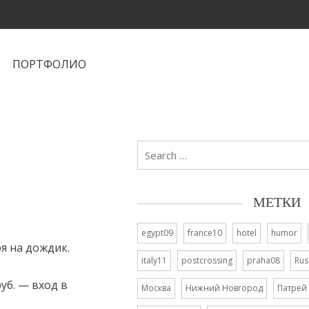
ПОРТФОЛИО
Search
for:
МЕТКИ
egypt09
france10
hotel
humor
я на дождик.
italy11
postcrossing
praha08
Rus
уб. — вход в
Москва
Нижний Новгород
Патрей