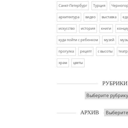
Санкт-Петербург
Турция
Черного
архитектура
видео
выставка
ед
искусство
история
книги
конце
куда пойти с ребенком
музей
муз
прогулка
рецепт
с высоты
театр
храм
цветы
РУБРИКИ
Рубрики
Архив
АРХИВ