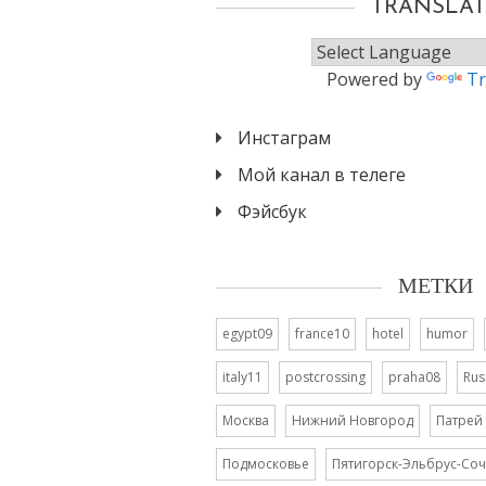
TRANSLAT
Powered by
Tr
Инстаграм
Мой канал в телеге
Фэйсбук
МЕТКИ
egypt09
france10
hotel
humor
italy11
postcrossing
praha08
Rus
Москва
Нижний Новгород
Патрей
Подмосковье
Пятигорск-Эльбрус-Соч