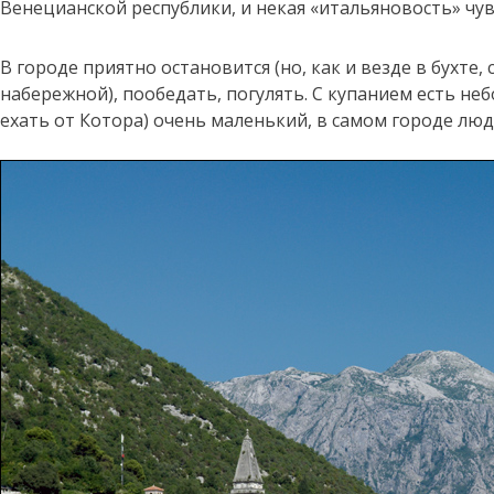
Венецианской республики, и некая «итальяновость» чувс
В городе приятно остановится (но, как и везде в бухт
набережной), пообедать, погулять. С купанием есть н
ехать от Котора) очень маленький, в самом городе лю