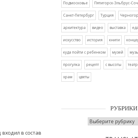
Подмосковье
Пятигорск-Эльбрус-Соч
Санкт-Петербург
Турция
Черного
архитектура
видео
выставка
ед
искусство
история
книги
конце
куда пойти с ребенком
музей
муз
прогулка
рецепт
с высоты
театр
храм
цветы
РУБРИКИ
Рубрики
 входил в состав