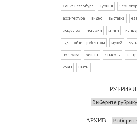
Санкт-Петербург
Турция
Черного
архитектура
видео
выставка
ед
искусство
история
книги
конце
куда пойти с ребенком
музей
муз
прогулка
рецепт
с высоты
театр
храм
цветы
РУБРИКИ
Рубрики
Архив
АРХИВ