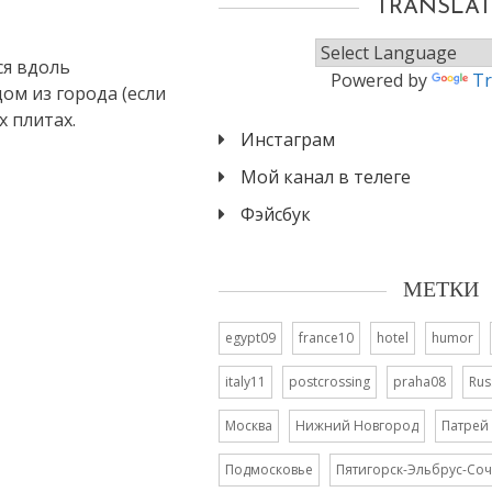
TRANSLAT
ся вдоль
Powered by
Tr
ом из города (если
х плитах.
Инстаграм
Мой канал в телеге
Фэйсбук
МЕТКИ
egypt09
france10
hotel
humor
italy11
postcrossing
praha08
Rus
Москва
Нижний Новгород
Патрей
Подмосковье
Пятигорск-Эльбрус-Соч