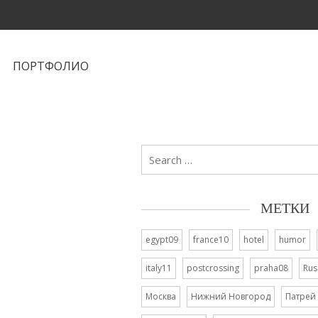
ПОРТФОЛИО
Search
for:
МЕТКИ
egypt09
france10
hotel
humor
italy11
postcrossing
praha08
Rus
Москва
Нижний Новгород
Патрей