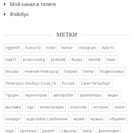
Мой канал в телеге
Фэйсбук
МЕТКИ
egypt09
france10
hotel
humor
instagram
italy10
italy11
postcrossing
praha08
Russia
wien08
Каир
Москва
Нижний Новгород
Патрей
Питер
Подмосковье
Пятигорск-Эльбрус-Сочи_16
Россия
Санкт-Петербург
Турция
Черногория
автопробег
архитектура
видео
выставка
еда
иллюстрации
искусство
история
книги
концерт
куда пойти с ребенком
музей
музыка
общепит
парк
прогулка
рецепт
с высоты
театр
финляндия