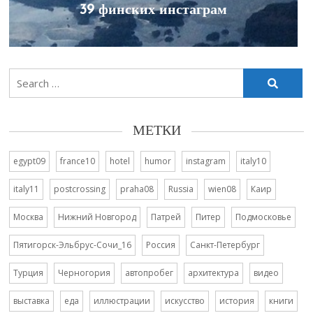
39 финских инстаграм
Search
for:
МЕТКИ
egypt09
france10
hotel
humor
instagram
italy10
italy11
postcrossing
praha08
Russia
wien08
Каир
Москва
Нижний Новгород
Патрей
Питер
Подмосковье
Пятигорск-Эльбрус-Сочи_16
Россия
Санкт-Петербург
Турция
Черногория
автопробег
архитектура
видео
выставка
еда
иллюстрации
искусство
история
книги