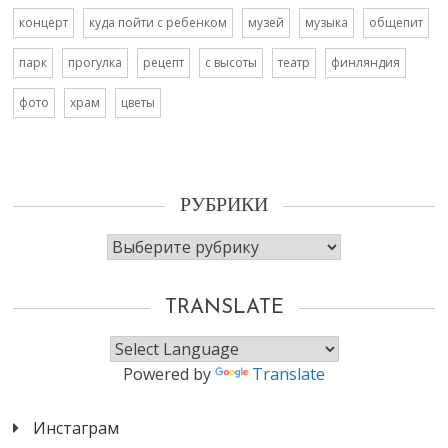
концерт
куда пойти с ребенком
музей
музыка
общепит
парк
прогулка
рецепт
с высоты
театр
финляндия
фото
храм
цветы
РУБРИКИ
Рубрики
TRANSLATE
Powered by
Translate
Инстаграм