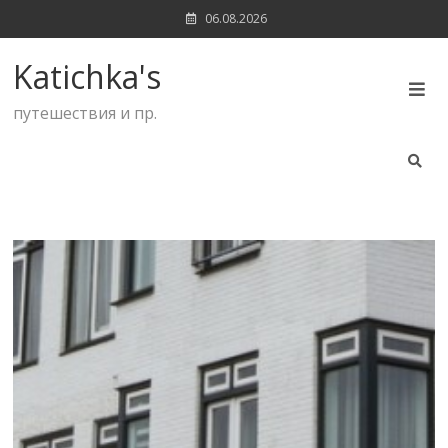
Skip
06.08.2026
to
content
Katichka's
путешествия и пр.