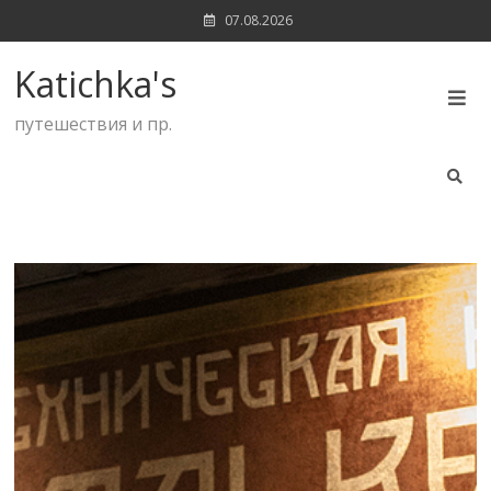
Skip
07.08.2026
to
content
Katichka's
путешествия и пр.