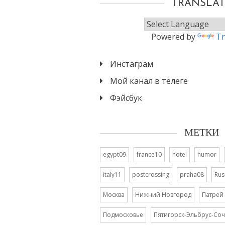
TRANSLAT
Powered by
Tr
Инстаграм
Мой канал в телеге
Фэйсбук
МЕТКИ
egypt09
france10
hotel
humor
italy11
postcrossing
praha08
Rus
Москва
Нижний Новгород
Патрей
Подмосковье
Пятигорск-Эльбрус-Соч