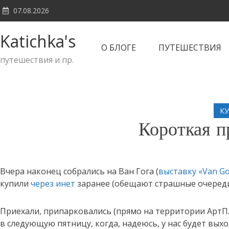
Skip
07.08.2026
to
content
Katichka's
О БЛОГЕ
ПУТЕШЕСТВИЯ
путешествия и пр.
К
Короткая 
Вчера наконец собрались на Ван Гога (
выставку «Van Go
купили
через инет
заранее (обещают страшные очереди
Приехали, припарковались (прямо на территории АртПле
в следующую пятницу, когда, надеюсь, у нас будет вы