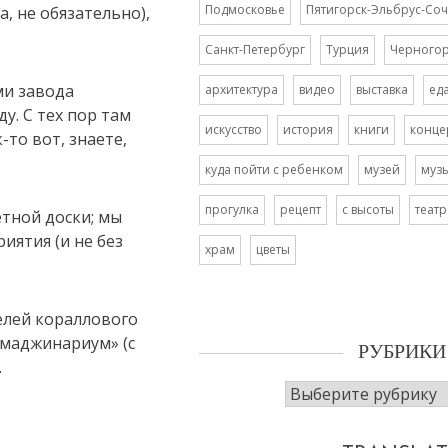
Подмосковье
Пятигорск-Эльбрус-Соч
а, не обязательно),
Санкт-Петербург
Турция
Черного
ми завода
архитектура
видео
выставка
ед
ду. С тех пор там
искусство
история
книги
конце
то вот, знаете,
куда пойти с ребенком
музей
муз
прогулка
рецепт
с высоты
театр
тной доски; мы
иятия (и не без
храм
цветы
елей кораллового
Имаджинариум» (с
РУБРИКИ
.
Рубрики