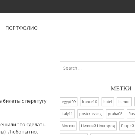
ПОРТФОЛИО
Search
for:
МЕТКИ
е билеты с перепугу
egypt09
france10
hotel
humor
italy11
postcrossing
praha08
Rus
Решили это сделать
Москва
Нижний Новгород
Патрей
ны). Любопытно,