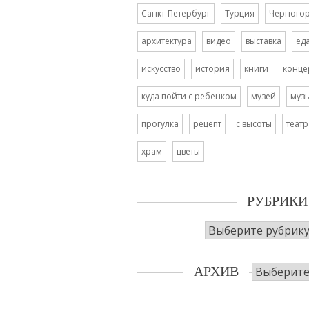
Санкт-Петербург
Турция
Черного
архитектура
видео
выставка
ед
искусство
история
книги
конце
куда пойти с ребенком
музей
муз
прогулка
рецепт
с высоты
театр
храм
цветы
РУБРИКИ
Рубрики
Архив
АРХИВ