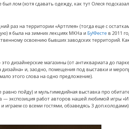
е был лом (хотя сдавать одежду, как тут Олеся подсказал
дний раз на территории «Артплея» (тогда еще с остатка
ую) я была на зимних лекциях МКНа и
Бу!Фесте
в 2011 го
твенному освоению бывших заводских территорий. Как-
это дизайнерские магазины (от антиквариата до парке
а дизайна» и, заодно, помещения под выставки и меропр
 мало этого слова на одно предложение).
се равно пойду) и мультимедийная выставка про обитат
усов — экспозиция работ авторов нашей любимой игры «
 и играем со всеми гостями, обзаведясь 3 доп.колодами)