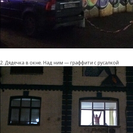
2. Дядечка в окне. Над ним — граффити с русалкой