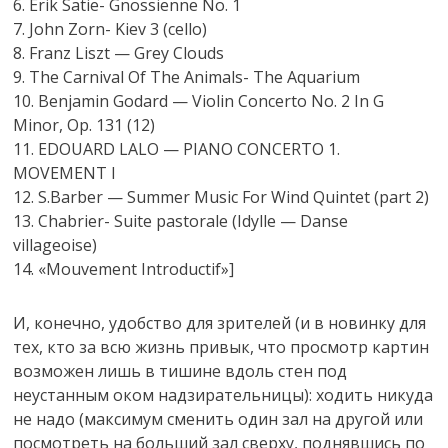
6. Erik Satie- Gnossienne No. 1
7. John Zorn- Kiev 3 (cello)
8. Franz Liszt — Grey Clouds
9. The Carnival Of The Animals- The Aquarium
10. Benjamin Godard — Violin Concerto No. 2 In G
Minor, Op. 131 (12)
11. EDOUARD LALO — PIANO CONCERTO 1.
MOVEMENT I
12. S.Barber — Summer Music For Wind Quintet (part 2)
13. Chabrier- Suite pastorale (Idylle — Danse
villageoise)
14. «Mouvement Introductif»]
И, конечно, удобство для зрителей (и в новинку для
тех, кто за всю жизнь привык, что просмотр картин
возможен лишь в тишине вдоль стен под
неустанным оком надзирательницы): ходить никуда
не надо (максимум сменить один зал на другой или
посмотреть на больший зал сверху, поднявшись по