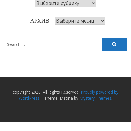
Рубрики
Архив
АРХИВ
Search
for:
copyright 2020. All Rights Reserved.
Proudly powered by
WordPress
|
Theme: Matina by
Mystery Themes
.