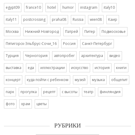
egypt09
france10
hotel
humor
instagram
italy10
italy11
postcrossing
praha08
Russia
wien08
Каир
Москва
Нижний Новгород
Патрей
Питер
Подмосковье
Пятигорск-Эльбрус-Сочи_16
Россия
Санкт-Петербург
Турция
Черногория
автопробег
архитектура
видео
выставка
еда
иллюстрации
искусство
история
книги
концерт
куда пойти с ребенком
музей
музыка
общепит
парк
прогулка
рецепт
с высоты
театр
финляндия
фото
храм
цветы
РУБРИКИ