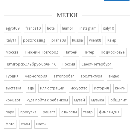
МЕТКИ
egypt09
france10
hotel
humor
instagram
italy10
italy11
postcrossing
praha08
Russia
wien08
Каир
Москва
Нижний Новгород
Патрей
Питер
Подмосковье
Пятигорск-Эльбрус-Сочи_16
Россия
Санкт-Петербург
Турция
Черногория
автопробег
архитектура
видео
выставка
еда
иллюстрации
искусство
история
книги
концерт
куда пойти с ребенком
музей
музыка
общепит
парк
прогулка
рецепт
с высоты
театр
финляндия
фото
храм
цветы