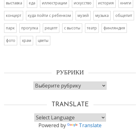
выставка
еда
иллюстрации
искусство
история
книги
концерт
куда пойти с ребенком
музей
музыка
общепит
парк
прогулка
рецепт
с высоты
театр
финляндия
фото
храм
цветы
РУБРИКИ
Рубрики
TRANSLATE
Powered by
Translate