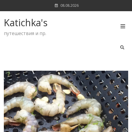
Skip
08.08.2026
to
content
Katichka's
путешествия и пр.