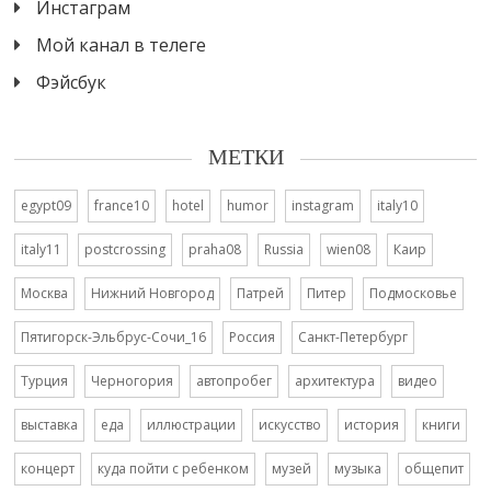
Инстаграм
Мой канал в телеге
Фэйсбук
МЕТКИ
egypt09
france10
hotel
humor
instagram
italy10
italy11
postcrossing
praha08
Russia
wien08
Каир
Москва
Нижний Новгород
Патрей
Питер
Подмосковье
Пятигорск-Эльбрус-Сочи_16
Россия
Санкт-Петербург
Турция
Черногория
автопробег
архитектура
видео
выставка
еда
иллюстрации
искусство
история
книги
концерт
куда пойти с ребенком
музей
музыка
общепит