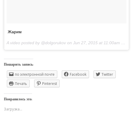
Жарим
A video posted by @dolgorukov on
Jun 27, 2015 at 11:00am PDT
Пошарить запись:
по электронной почте
Facebook
Twitter
Печать
Pinterest
Понравилось это:
Загрузка...