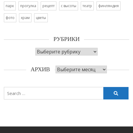
парк
прогулка
рецепт
с высоты
театр
финляндия
фото
храм
цветы
РУБРИКИ
Рубрики
Архив
АРХИВ
Search
for: