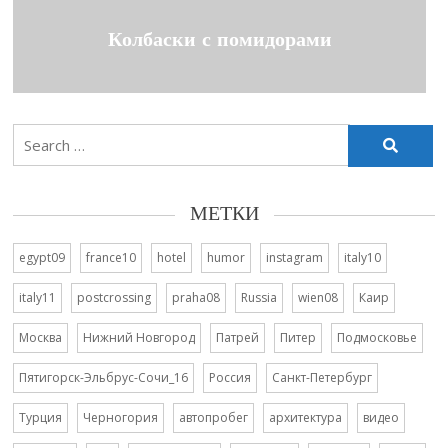
Колбаски с помидорами
Search
for:
МЕТКИ
egypt09
france10
hotel
humor
instagram
italy10
italy11
postcrossing
praha08
Russia
wien08
Каир
Москва
Нижний Новгород
Патрей
Питер
Подмосковье
Пятигорск-Эльбрус-Сочи_16
Россия
Санкт-Петербург
Турция
Черногория
автопробег
архитектура
видео