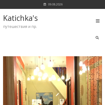
Skip
09.08.2026
to
content
Katichka's
путешествия и пр.