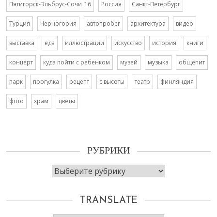
Пятигорск-Эльбрус-Сочи_16
Россия
Санкт-Петербург
Турция
Черногория
автопробег
архитектура
видео
выставка
еда
иллюстрации
искусство
история
книги
концерт
куда пойти с ребенком
музей
музыка
общепит
парк
прогулка
рецепт
с высоты
театр
финляндия
фото
храм
цветы
РУБРИКИ
Рубрики
TRANSLATE