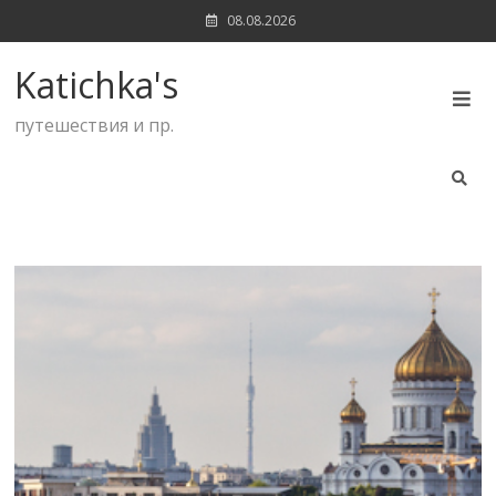
Skip
08.08.2026
to
content
Katichka's
путешествия и пр.