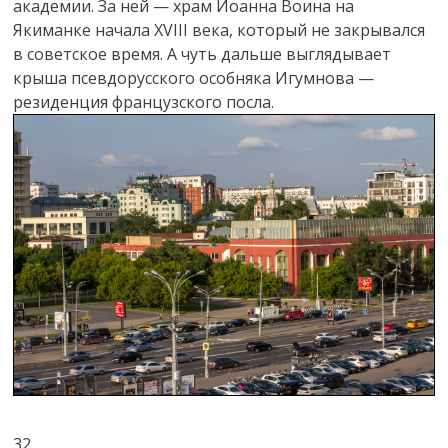
академии. За ней — храм Иоанна Воина на
Якиманке начала XVIII века, который не закрывался
в советское время. А чуть дальше выглядывает
крыша псевдорусского особняка Игумнова —
резиденция французского посла.
32.