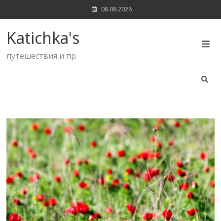
Skip
08.08.2026
to
content
Katichka's
путешествия и пр.