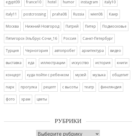
egypt09
france10
hotel
humor
instagram
italy10
italy11
postcrossing
praha08
Russia
wien08
Каир
Москва
Нижний Новгород
Патрей
Питер
Подмосковье
Пятигорск-Эльбрус-Сочи_16
Россия
Санкт-Петербург
Турция
Черногория
автопробег
архитектура
видео
выставка
еда
иллюстрации
искусство
история
книги
концерт
куда пойти с ребенком
музей
музыка
общепит
парк
прогулка
рецепт
с высоты
театр
финляндия
фото
храм
цветы
РУБРИКИ
Рубрики