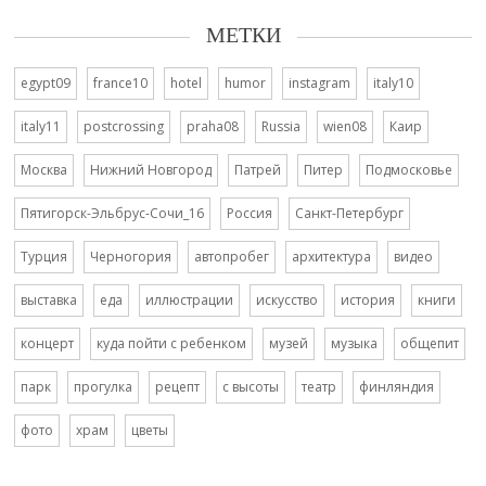
МЕТКИ
egypt09
france10
hotel
humor
instagram
italy10
italy11
postcrossing
praha08
Russia
wien08
Каир
Москва
Нижний Новгород
Патрей
Питер
Подмосковье
Пятигорск-Эльбрус-Сочи_16
Россия
Санкт-Петербург
Турция
Черногория
автопробег
архитектура
видео
выставка
еда
иллюстрации
искусство
история
книги
концерт
куда пойти с ребенком
музей
музыка
общепит
парк
прогулка
рецепт
с высоты
театр
финляндия
фото
храм
цветы