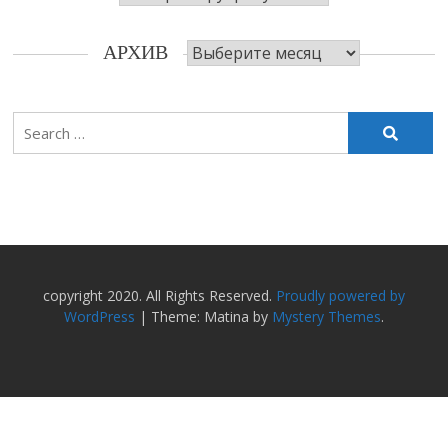
Архив
АРХИВ
Search
for:
copyright 2020. All Rights Reserved.
Proudly powered by
WordPress
|
Theme: Matina by
Mystery Themes
.