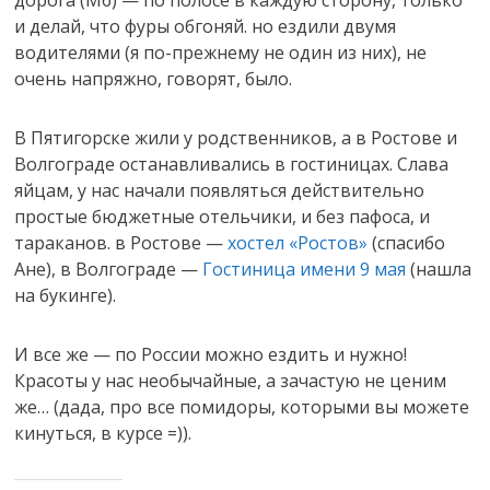
дорога (М6) — по полосе в каждую сторону, только
и делай, что фуры обгоняй. но ездили двумя
водителями (я по-прежнему не один из них), не
очень напряжно, говорят, было.
В Пятигорске жили у родственников, а в Ростове и
Волгограде останавливались в гостиницах. Слава
яйцам, у нас начали появляться действительно
простые бюджетные отельчики, и без пафоса, и
тараканов. в Ростове —
хостел «Ростов»
(спасибо
Ане), в Волгограде —
Гостиница имени 9 мая
(нашла
на букинге).
И все же — по России можно ездить и нужно!
Красоты у нас необычайные, а зачастую не ценим
же… (дада, про все помидоры, которыми вы можете
кинуться, в курсе =)).