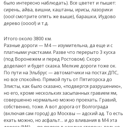
было интересно наблюдать). Все цветет и пышет:
сирень, айва, вишни, каштаны, ирисы, лазорики
(ооо! смотрите опять же выше), барашки, Иудово
дерево (оооо!) и т.д.
Итого около 3800 км.
Разные дороги — М4 — изумительна, да еще и с
платными участками. Разве что перерыто 3 куска
(под Воронежем и перед Ростовом). Скоро
доделают и будет сказка. Мелкие дороги тоже ок.
По пути на Эльбрус — автоматчики на постах ДПС,
но все спокойно. Прямой путь от Пятигорска до
Элисты, как было сказано, «подвергся разрушению»,
но его, кроме нескольких засыпанных гравием ям,
совершенно нормально можно проехать. Гравий,
собственно, тоже. А вот дорога от Волгограда
(включая сам город) до Москвы — адский ад. То есть
ехать можно, но асфальт… и до вливания в М4 эта