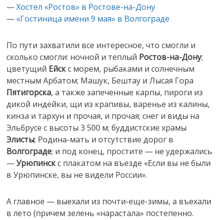
—
Хостел «Ростов» в Ростове-на-Дону
—
«Гостиница имени 9 мая» в Волгограде
По пути захватили все интересное, что смогли и
сколько смогли: ночной и теплый
Ростов-на-Дону
;
цветущий
Ейск
с морем, рыбаками и солнечным
местным Арбатом; Машук, Бештау и Лысая Гора
Пятигорска
, а также запеченные карпы, пироги из
дикой индейки, щи из крапивы, варенье из калины,
кинза и тархун и прочая, и прочая; снег и виды на
Эльбрусе с высоты 3 500 м; буддистские храмы
Элисты
; Родина-мать и отсутствие дорог в
Волгограде
; и под конец, простите — не удержались
—
Урюпинск
с плакатом на въезде «Если вы не были
в Урюпинске, вы не видели России».
А главное — выехали из почти-еще-зимы, а въехали
в лето (причем зелень «нарастала» постепенно.