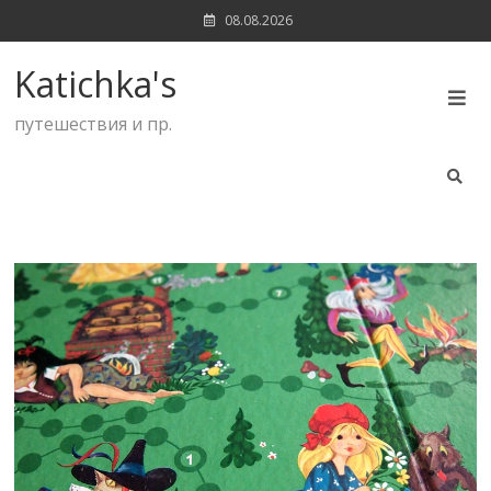
Skip
08.08.2026
to
content
Katichka's
путешествия и пр.