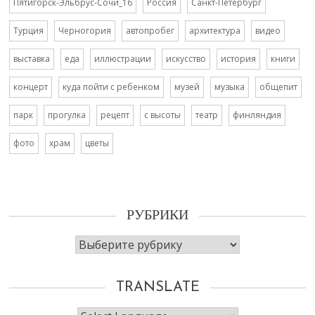
Пятигорск-Эльбрус-Сочи_16
Россия
Санкт-Петербург
Турция
Черногория
автопробег
архитектура
видео
выставка
еда
иллюстрации
искусство
история
книги
концерт
куда пойти с ребенком
музей
музыка
общепит
парк
прогулка
рецепт
с высоты
театр
финляндия
фото
храм
цветы
РУБРИКИ
Рубрики
TRANSLATE