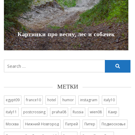
Картинки про весну, лес и собачек
Search
for:
МЕТКИ
egypt09
france10
hotel
humor
instagram
italy10
italy11
postcrossing
praha08
Russia
wien08
Каир
Москва
Нижний Новгород
Патрей
Питер
Подмосковье