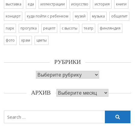
выставка
еда
иллюстрации
искусство
история
книги
концерт
куда пойти с ребенком
музей
музыка
общепит
парк
прогулка
рецепт
с высоты
театр
финляндия
фото
храм
цветы
РУБРИКИ
Рубрики
Архив
АРХИВ
Search
for: