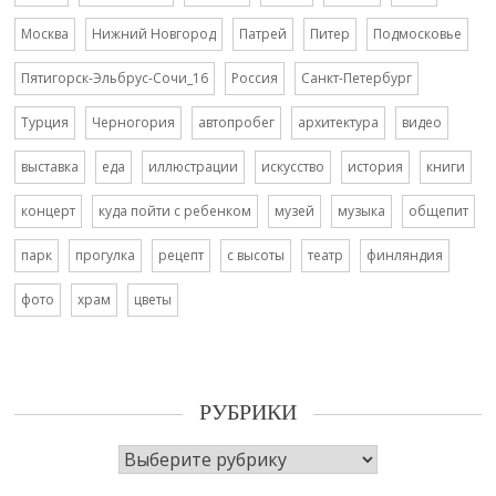
Москва
Нижний Новгород
Патрей
Питер
Подмосковье
Пятигорск-Эльбрус-Сочи_16
Россия
Санкт-Петербург
Турция
Черногория
автопробег
архитектура
видео
выставка
еда
иллюстрации
искусство
история
книги
концерт
куда пойти с ребенком
музей
музыка
общепит
парк
прогулка
рецепт
с высоты
театр
финляндия
фото
храм
цветы
РУБРИКИ
Рубрики