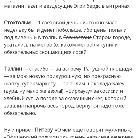
магазин Fazer и вездесущие Эгри бердс в витринах.
Стокгольм
— 1 световой день ничтожно мало.
недельку бы. и денег побольше, ибо цены. попали
под ливень и в толпы в
Говностане
Старом городе,
укатались на метро (о, каком метро!) и купили
обязательных сношающися лосей.
Таллин
— спасибо
— за встречу, Ратушной площади
— за мою новую придурошную, но прекрасную
шапку, супермаркету — за анлим шоколада Kalev
(дура, ну мало же взяла!), «Бирхаусу» за сосиски и
хлебный суп, а погоде за сказочный снег, который
завалил напрочь весь город. вернутся надо тоже
обязательно.
Ну и привет
Питеру
: «О чем еще говорят мужчины»,
«Офицерский полудомик», очень нарядная вечерняя