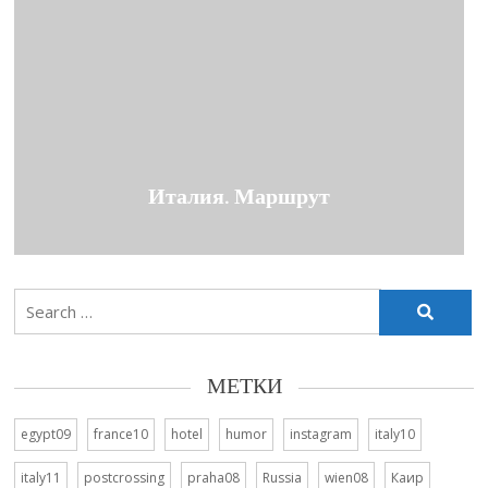
Италия. Маршрут
Search
for:
МЕТКИ
egypt09
france10
hotel
humor
instagram
italy10
italy11
postcrossing
praha08
Russia
wien08
Каир