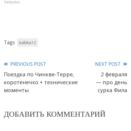
Загрузка...
Tags
baltika12
PREVIOUS POST
NEXT POST
Read
Поездка по Чинкве-Терре,
2 февраля
more
коротенечко + технические
— про день
articles
моменты
сурка Фила
ДОБАВИТЬ КОММЕНТАРИЙ