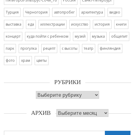
Пятигорск-Эльбрус-Сочи_16
Россия
Санкт-Петербург
Турция
Черногория
автопробег
архитектура
видео
выставка
еда
иллюстрации
искусство
история
книги
концерт
куда пойти с ребенком
музей
музыка
общепит
парк
прогулка
рецепт
с высоты
театр
финляндия
фото
храм
цветы
РУБРИКИ
Рубрики
Архив
АРХИВ
Search