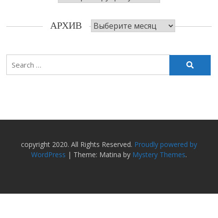
Архив
АРХИВ
Search
for:
copyright 2020. All Rights Reserved.
Proudly powered by
WordPress
|
Theme: Matina by
Mystery Themes
.