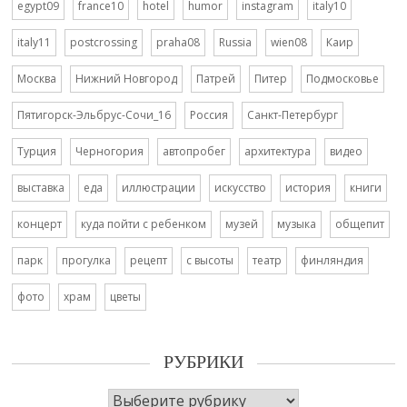
egypt09
france10
hotel
humor
instagram
italy10
italy11
postcrossing
praha08
Russia
wien08
Каир
Москва
Нижний Новгород
Патрей
Питер
Подмосковье
Пятигорск-Эльбрус-Сочи_16
Россия
Санкт-Петербург
Турция
Черногория
автопробег
архитектура
видео
выставка
еда
иллюстрации
искусство
история
книги
концерт
куда пойти с ребенком
музей
музыка
общепит
парк
прогулка
рецепт
с высоты
театр
финляндия
фото
храм
цветы
РУБРИКИ
Рубрики