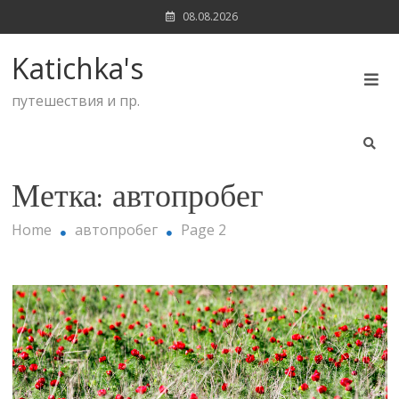
Skip
08.08.2026
to
content
Katichka's
путешествия и пр.
Метка:
автопробег
Home
автопробег
Page 2