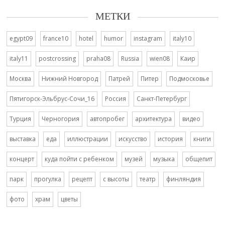
МЕТКИ
egypt09
france10
hotel
humor
instagram
italy10
italy11
postcrossing
praha08
Russia
wien08
Каир
Москва
Нижний Новгород
Патрей
Питер
Подмосковье
Пятигорск-Эльбрус-Сочи_16
Россия
Санкт-Петербург
Турция
Черногория
автопробег
архитектура
видео
выставка
еда
иллюстрации
искусство
история
книги
концерт
куда пойти с ребенком
музей
музыка
общепит
парк
прогулка
рецепт
с высоты
театр
финляндия
фото
храм
цветы