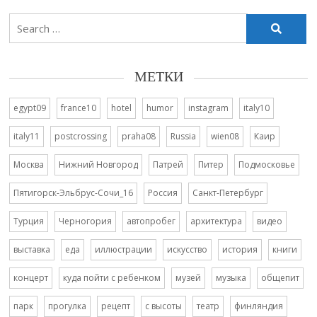
Search
for:
МЕТКИ
egypt09
france10
hotel
humor
instagram
italy10
italy11
postcrossing
praha08
Russia
wien08
Каир
Москва
Нижний Новгород
Патрей
Питер
Подмосковье
Пятигорск-Эльбрус-Сочи_16
Россия
Санкт-Петербург
Турция
Черногория
автопробег
архитектура
видео
выставка
еда
иллюстрации
искусство
история
книги
концерт
куда пойти с ребенком
музей
музыка
общепит
парк
прогулка
рецепт
с высоты
театр
финляндия