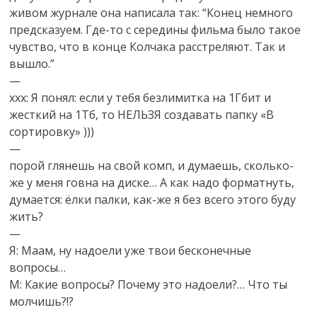
живом журнале она написала так: “Конец немного
предсказуем. Где-то с середины фильма было такое
чувство, что в конце Колчака расстреляют. Так и
вышло.”
—
ххх: Я понял: если у тебя безлимитка на 1Гбит и
жесткий на 1Тб, то НЕЛЬЗЯ создавать папку «В
сортировку» )))
—
порой глянешь на свой комп, и думаешь, сколько-
же у меня говна на диске… А как надо форматнуть,
думается: ёлки палки, как-же я без всего этого буду
жить?
—
Я: Маам, ну надоели уже твои бесконечные
вопросы…
М: Какие вопросы? Почему это надоели?… Что ты
молчишь?!?