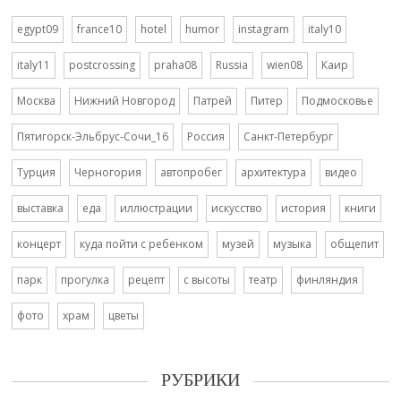
egypt09
france10
hotel
humor
instagram
italy10
italy11
postcrossing
praha08
Russia
wien08
Каир
Москва
Нижний Новгород
Патрей
Питер
Подмосковье
Пятигорск-Эльбрус-Сочи_16
Россия
Санкт-Петербург
Турция
Черногория
автопробег
архитектура
видео
выставка
еда
иллюстрации
искусство
история
книги
концерт
куда пойти с ребенком
музей
музыка
общепит
парк
прогулка
рецепт
с высоты
театр
финляндия
фото
храм
цветы
РУБРИКИ