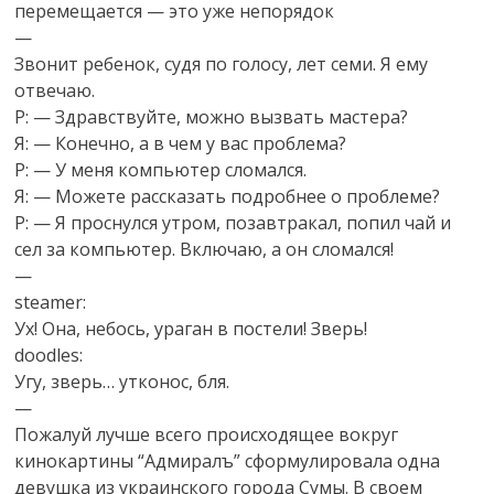
перемещается — это уже непорядок
—
Звонит ребенок, судя по голосу, лет семи. Я ему
отвечаю.
Р: — Здравствуйте, можно вызвать мастера?
Я: — Конечно, а в чем у вас проблема?
Р: — У меня компьютер сломался.
Я: — Можете рассказать подробнее о проблеме?
Р: — Я проснулся утром, позавтракал, попил чай и
сел за компьютер. Включаю, а он сломался!
—
steamer:
Ух! Она, небось, ураган в постели! Зверь!
doodles:
Угу, зверь… утконос, бля.
—
Пожалуй лучше всего происходящее вокруг
кинокартины “Адмиралъ” сформулировала одна
девушка из украинского города Сумы. В своем