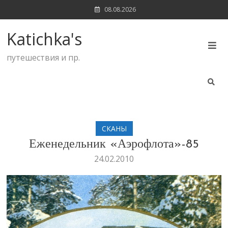
Skip
08.08.2026
to
content
Katichka's
путешествия и пр.
CКАНЫ
Еженедельник «Аэрофлота»-85
24.02.2010