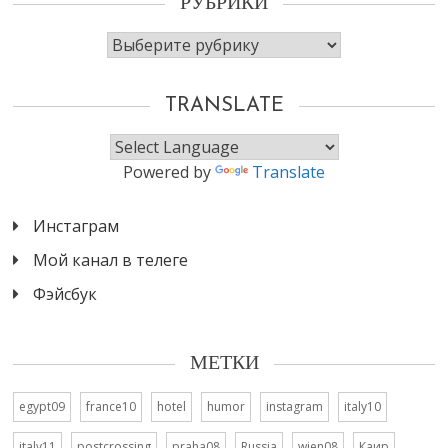
РУБРИКИ
Рубрики
TRANSLATE
Powered by
Translate
Инстаграм
Мой канал в телеге
Фэйсбук
МЕТКИ
egypt09
france10
hotel
humor
instagram
italy10
italy11
postcrossing
praha08
Russia
wien08
Каир