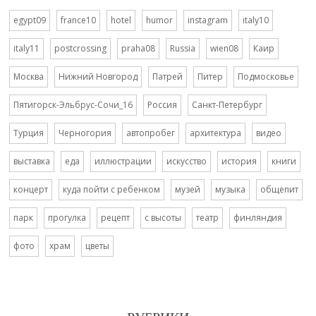
egypt09
france10
hotel
humor
instagram
italy10
italy11
postcrossing
praha08
Russia
wien08
Каир
Москва
Нижний Новгород
Патрей
Питер
Подмосковье
Пятигорск-Эльбрус-Сочи_16
Россия
Санкт-Петербург
Турция
Черногория
автопробег
архитектура
видео
выставка
еда
иллюстрации
искусство
история
книги
концерт
куда пойти с ребенком
музей
музыка
общепит
парк
прогулка
рецепт
с высоты
театр
финляндия
фото
храм
цветы