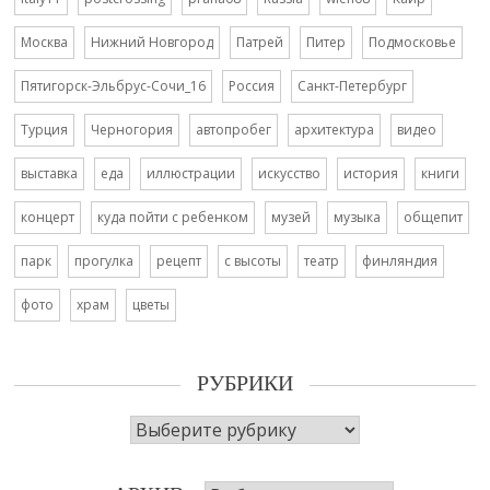
Москва
Нижний Новгород
Патрей
Питер
Подмосковье
Пятигорск-Эльбрус-Сочи_16
Россия
Санкт-Петербург
Турция
Черногория
автопробег
архитектура
видео
выставка
еда
иллюстрации
искусство
история
книги
концерт
куда пойти с ребенком
музей
музыка
общепит
парк
прогулка
рецепт
с высоты
театр
финляндия
фото
храм
цветы
РУБРИКИ
Рубрики
Архив