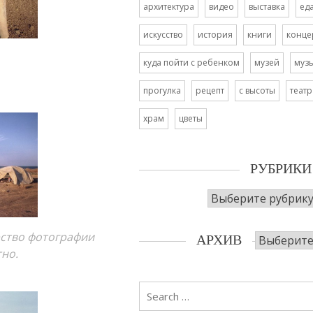
архитектура
видео
выставка
ед
искусство
история
книги
конце
куда пойти с ребенком
музей
муз
прогулка
рецепт
с высоты
театр
храм
цветы
РУБРИКИ
Рубрики
Архив
рство фотографии
АРХИВ
тно.
Search
for: