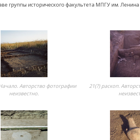
ве группы исторического факультета МПГУ им. Ленина 
 Начало. Авторство фотографии
21(?) раскоп. Автор
неизвестно.
неизвес