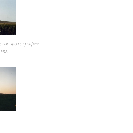
рство фотографии
тно.