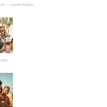
«Я — Синяя баба».
море.