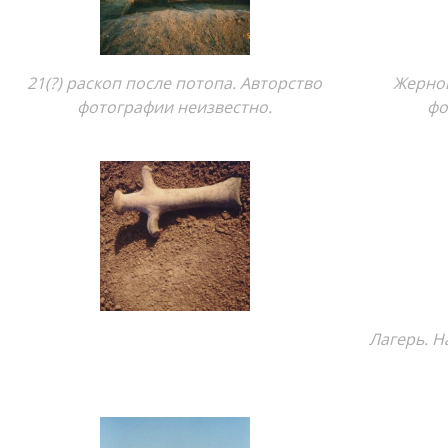
21(?) раскоп после потопа. Авторство
Жернов
фотографии неизвестно.
фо
Лагерь. Н