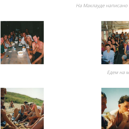
На Маклауде написано 
Едем на 