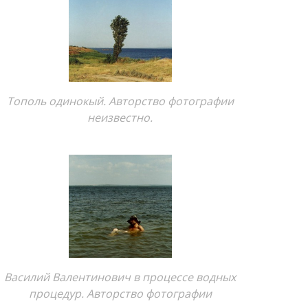
Тополь одинокый. Авторство фотографии
неизвестно.
Василий Валентинович в процессе водных
процедур. Авторство фотографии