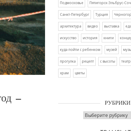
Подмосковье
Пятигорск-Эльбрус-Соч
Санкт-Петербург
Турция
Черного
архитектура
видео
выставка
ед
искусство
история
книги
конце
куда пойти с ребенком
музей
муз
прогулка
рецепт
с высоты
театр
храм
цветы
год —
РУБРИКИ
Рубрики