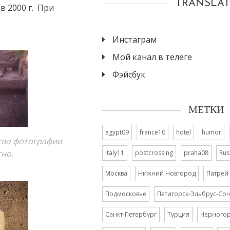
TRANSLAT
в 2000 г. При
Инстаграм
Мой канал в телеге
Фэйсбук
МЕТКИ
egypt09
france10
hotel
humor
ство фотографии
тно.
italy11
postcrossing
praha08
Rus
Москва
Нижний Новгород
Патрей
Подмосковье
Пятигорск-Эльбрус-Соч
Санкт-Петербург
Турция
Черного