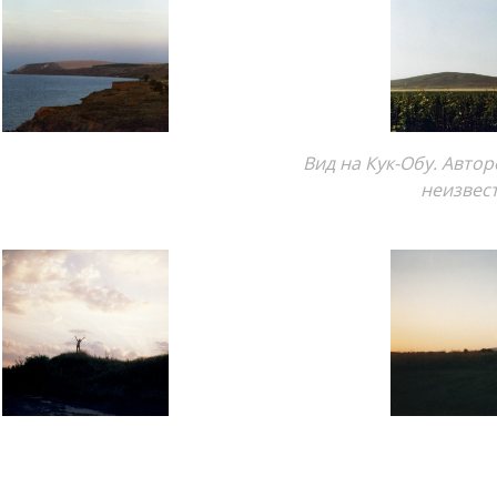
Вид на Кук-Обу. Авто
неизвес