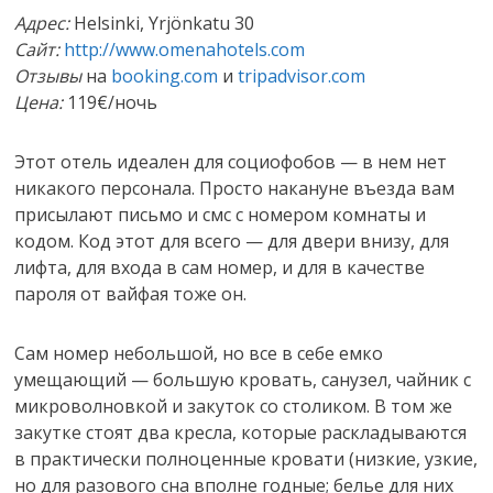
Адрес:
Helsinki, Yrjönkatu 30
Сайт:
http://www.omenahotels.com
Отзывы
на
booking.com
и
tripadvisor.com
Цена:
119€/ночь
Этот отель идеален для социофобов — в нем нет
никакого персонала. Просто накануне въезда вам
присылают письмо и смс с номером комнаты и
кодом. Код этот для всего — для двери внизу, для
лифта, для входа в сам номер, и для в качестве
пароля от вайфая тоже он.
Сам номер небольшой, но все в себе емко
умещающий — большую кровать, санузел, чайник с
микроволновкой и закуток со столиком. В том же
закутке стоят два кресла, которые раскладываются
в практически полноценные кровати (низкие, узкие,
но для разового сна вполне годные; белье для них