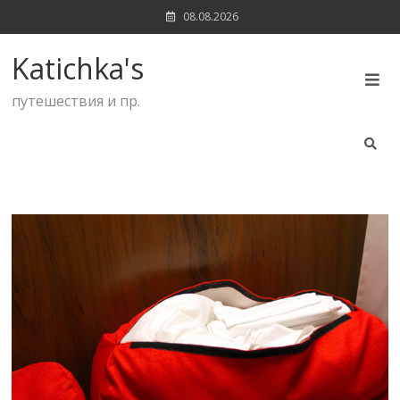
Skip
08.08.2026
to
content
Katichka's
путешествия и пр.