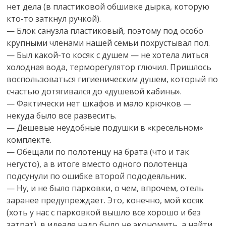
нет дела (в пластиковой обшивке дырка, которую
кто-то заткнул ручкой).
— Блок санузла пластиковый, поэтому под особо
крупными членами нашей семьи похрустывал пол.
— Был какой-то косяк с душем — не хотела литься
холодная вода, терморегулятор глючил. Пришлось
воспользоваться гигиеническим душем, который по
счастью дотягивался до «душевой кабины».
— Фактически нет шкафов и мало крючков —
некуда было все развесить.
— Дешевые неудобные подушки в «кресельном»
комплекте.
— Обещали по полотенцу на брата (что и так
негусто), а в итоге вместо одного полотенца
подсунули по ошибке второй пододеяльник.
— Ну, и не было парковки, о чем, впрочем, отель
заранее предупреждает. Это, конечно, мой косяк
(хоть у нас с парковкой вышло все хорошо и без
затрат), в идеале надо было не экономить, а найти