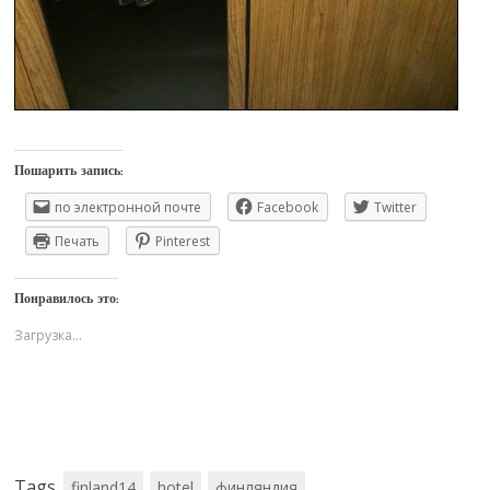
Пошарить запись:
по электронной почте
Facebook
Twitter
Печать
Pinterest
Понравилось это:
Загрузка...
Tags
finland14
hotel
финляндия