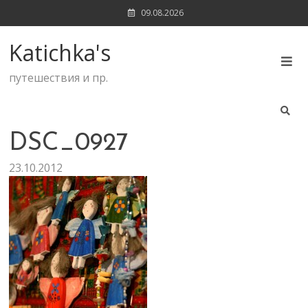
Skip
09.08.2026
to
content
Katichka's
путешествия и пр.
DSC_0927
23.10.2012