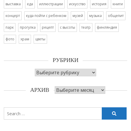
выставка
еда
иллюстрации
искусство
история
книги
концерт
куда пойти с ребенком
музей
музыка
общепит
парк
прогулка
рецепт
с высоты
театр
финляндия
фото
храм
цветы
РУБРИКИ
Рубрики
Архив
АРХИВ
Search
for: