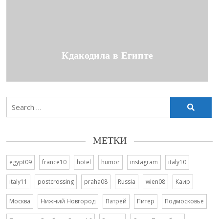
Кдакодила в Египте
Search
for:
МЕТКИ
egypt09
france10
hotel
humor
instagram
italy10
italy11
postcrossing
praha08
Russia
wien08
Каир
Москва
Нижний Новгород
Патрей
Питер
Подмосковье