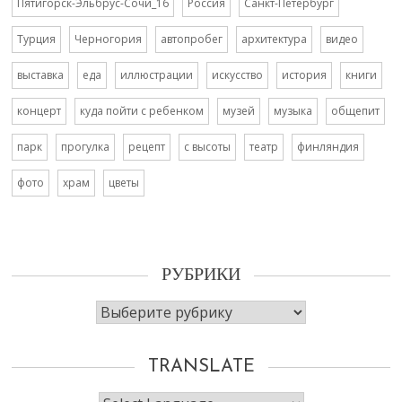
Пятигорск-Эльбрус-Сочи_16
Россия
Санкт-Петербург
Турция
Черногория
автопробег
архитектура
видео
выставка
еда
иллюстрации
искусство
история
книги
концерт
куда пойти с ребенком
музей
музыка
общепит
парк
прогулка
рецепт
с высоты
театр
финляндия
фото
храм
цветы
РУБРИКИ
Рубрики
TRANSLATE