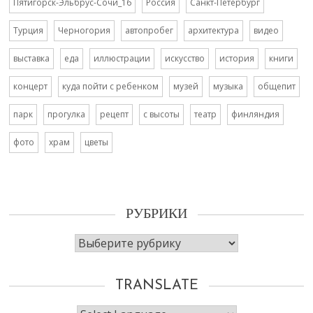
Пятигорск-Эльбрус-Сочи_16
Россия
Санкт-Петербург
Турция
Черногория
автопробег
архитектура
видео
выставка
еда
иллюстрации
искусство
история
книги
концерт
куда пойти с ребенком
музей
музыка
общепит
парк
прогулка
рецепт
с высоты
театр
финляндия
фото
храм
цветы
РУБРИКИ
Рубрики
TRANSLATE