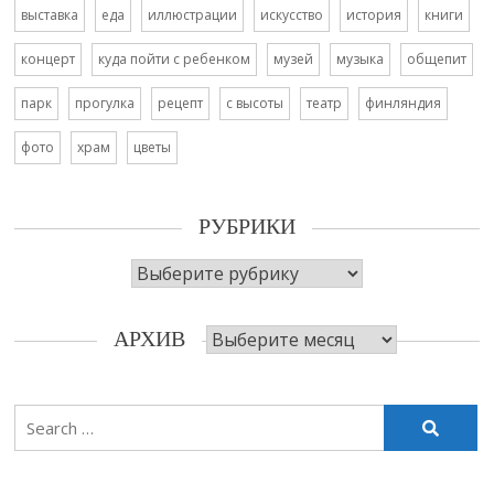
выставка
еда
иллюстрации
искусство
история
книги
концерт
куда пойти с ребенком
музей
музыка
общепит
парк
прогулка
рецепт
с высоты
театр
финляндия
фото
храм
цветы
РУБРИКИ
Рубрики
Архив
АРХИВ
Search
for: