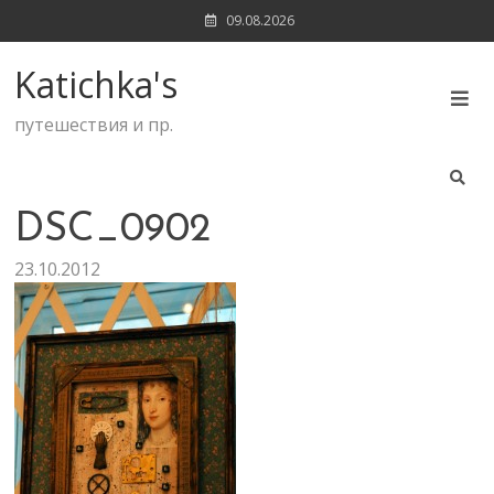
Skip
09.08.2026
to
content
Katichka's
путешествия и пр.
DSC_0902
23.10.2012