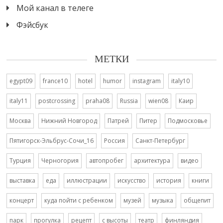
Мой канал в телеге
Фэйсбук
МЕТКИ
egypt09
france10
hotel
humor
instagram
italy10
italy11
postcrossing
praha08
Russia
wien08
Каир
Москва
Нижний Новгород
Патрей
Питер
Подмосковье
Пятигорск-Эльбрус-Сочи_16
Россия
Санкт-Петербург
Турция
Черногория
автопробег
архитектура
видео
выставка
еда
иллюстрации
искусство
история
книги
концерт
куда пойти с ребенком
музей
музыка
общепит
парк
прогулка
рецепт
с высоты
театр
финляндия