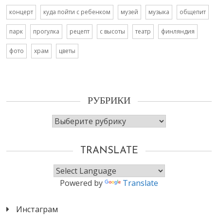
концерт
куда пойти с ребенком
музей
музыка
общепит
парк
прогулка
рецепт
с высоты
театр
финляндия
фото
храм
цветы
РУБРИКИ
Рубрики
TRANSLATE
Powered by
Translate
Инстаграм