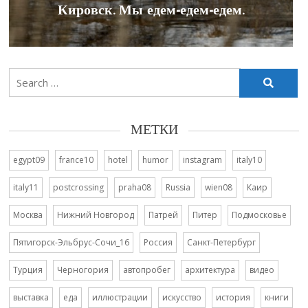
Кировск. Мы едем-едем-едем.
Search
for:
МЕТКИ
egypt09
france10
hotel
humor
instagram
italy10
italy11
postcrossing
praha08
Russia
wien08
Каир
Москва
Нижний Новгород
Патрей
Питер
Подмосковье
Пятигорск-Эльбрус-Сочи_16
Россия
Санкт-Петербург
Турция
Черногория
автопробег
архитектура
видео
выставка
еда
иллюстрации
искусство
история
книги