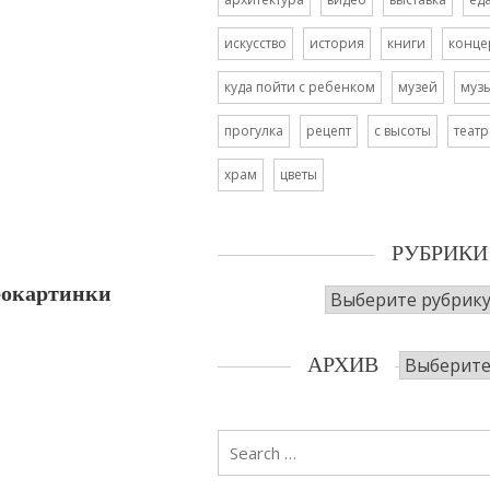
искусство
история
книги
конце
куда пойти с ребенком
музей
муз
прогулка
рецепт
с высоты
театр
храм
цветы
РУБРИКИ
еокартинки
Рубрики
Архив
АРХИВ
Search
for: