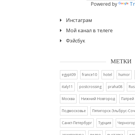
Powered by
Tr
Инстаграм
Мой канал в телеге
Фэйсбук
МЕТКИ
egypt09
france10
hotel
humor
italy11
postcrossing
praha08
Rus
.
Москва
Нижний Новгород
Патрей
Подмосковье
Пятигорск-Эльбрус-Соч
Санкт-Петербург
Турция
Черного
архитектура
видео
выставка
ед