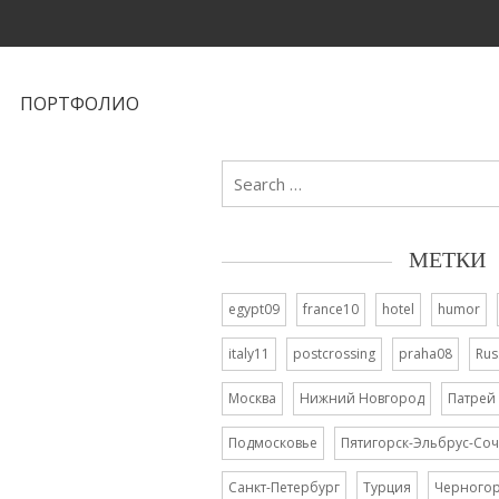
ПОРТФОЛИО
Search
for:
МЕТКИ
egypt09
france10
hotel
humor
italy11
postcrossing
praha08
Rus
Москва
Нижний Новгород
Патрей
Подмосковье
Пятигорск-Эльбрус-Соч
Санкт-Петербург
Турция
Черного