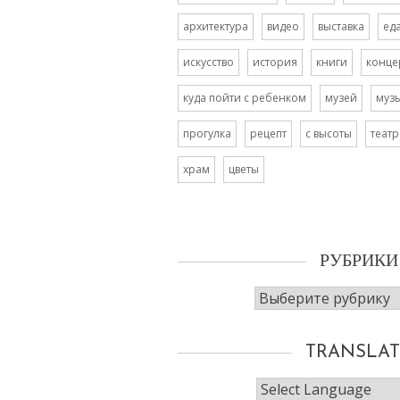
архитектура
видео
выставка
ед
искусство
история
книги
конце
куда пойти с ребенком
музей
муз
прогулка
рецепт
с высоты
театр
храм
цветы
РУБРИКИ
Рубрики
TRANSLAT