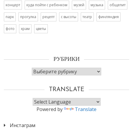
концерт
куда пойти с ребенком
музей
музыка
общепит
парк
прогулка
рецепт
с высоты
театр
финляндия
фото
храм
цветы
РУБРИКИ
Рубрики
TRANSLATE
Powered by
Translate
Инстаграм