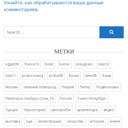
Узнайте, как обрабатываются ваши данные
комментариев
.
Search
for:
МЕТКИ
egypt09
france10
hotel
humor
instagram
italy10
italy11
postcrossing
praha08
Russia
wien08
Каир
Москва
Нижний Новгород
Патрей
Питер
Подмосковье
Пятигорск-Эльбрус-Сочи_16
Россия
Санкт-Петербург
Турция
Черногория
автопробег
архитектура
видео
выставка
еда
иллюстрации
искусство
история
книги