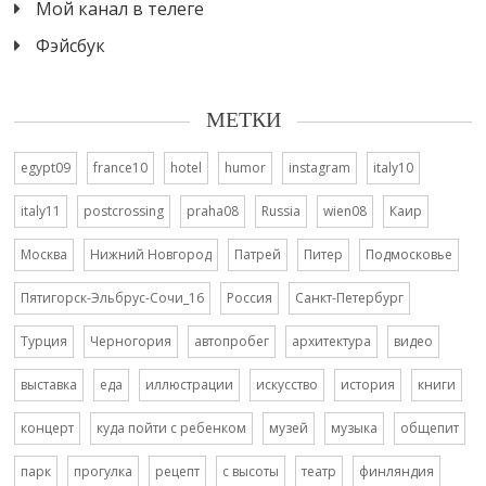
Мой канал в телеге
Фэйсбук
МЕТКИ
egypt09
france10
hotel
humor
instagram
italy10
italy11
postcrossing
praha08
Russia
wien08
Каир
Москва
Нижний Новгород
Патрей
Питер
Подмосковье
Пятигорск-Эльбрус-Сочи_16
Россия
Санкт-Петербург
Турция
Черногория
автопробег
архитектура
видео
выставка
еда
иллюстрации
искусство
история
книги
концерт
куда пойти с ребенком
музей
музыка
общепит
парк
прогулка
рецепт
с высоты
театр
финляндия