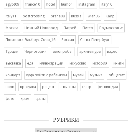
egypt09
france10
hotel
humor
instagram
italy10
italy11
postcrossing
praha08
Russia
wien08
Каир
Москва
Нижний Новгород
Патрей
Питер
Подмосковье
Пятигорск-Эльбрус-Сочи_16
Россия
Санкт-Петербург
Турция
Черногория
автопробег
архитектура
видео
выставка
еда
иллюстрации
искусство
история
книги
концерт
куда пойти с ребенком
музей
музыка
общепит
парк
прогулка
рецепт
с высоты
театр
финляндия
фото
храм
цветы
РУБРИКИ
Рубрики