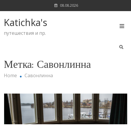
Skip
08.08.2026
to
content
Katichka's
путешествия и пр.
Метка:
Савонлинна
Home
Савонлинна