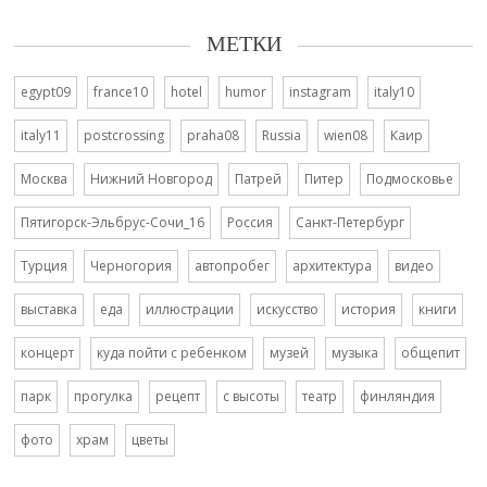
МЕТКИ
egypt09
france10
hotel
humor
instagram
italy10
italy11
postcrossing
praha08
Russia
wien08
Каир
Москва
Нижний Новгород
Патрей
Питер
Подмосковье
Пятигорск-Эльбрус-Сочи_16
Россия
Санкт-Петербург
Турция
Черногория
автопробег
архитектура
видео
выставка
еда
иллюстрации
искусство
история
книги
концерт
куда пойти с ребенком
музей
музыка
общепит
парк
прогулка
рецепт
с высоты
театр
финляндия
фото
храм
цветы