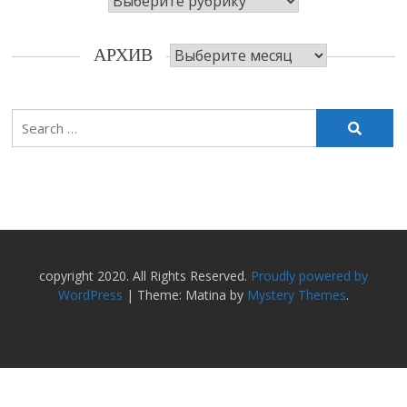
Архив
АРХИВ
Search
for:
copyright 2020. All Rights Reserved.
Proudly powered by
WordPress
|
Theme: Matina by
Mystery Themes
.