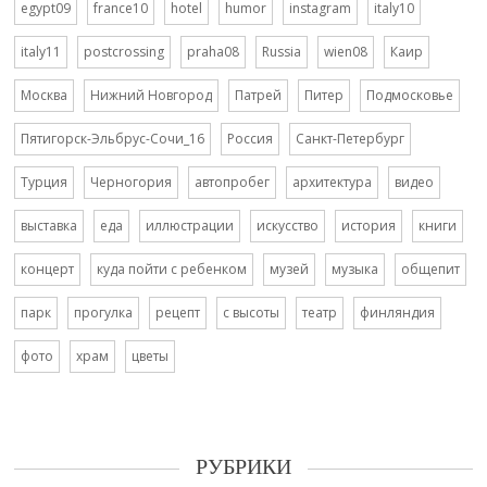
egypt09
france10
hotel
humor
instagram
italy10
italy11
postcrossing
praha08
Russia
wien08
Каир
Москва
Нижний Новгород
Патрей
Питер
Подмосковье
Пятигорск-Эльбрус-Сочи_16
Россия
Санкт-Петербург
Турция
Черногория
автопробег
архитектура
видео
выставка
еда
иллюстрации
искусство
история
книги
концерт
куда пойти с ребенком
музей
музыка
общепит
парк
прогулка
рецепт
с высоты
театр
финляндия
фото
храм
цветы
РУБРИКИ