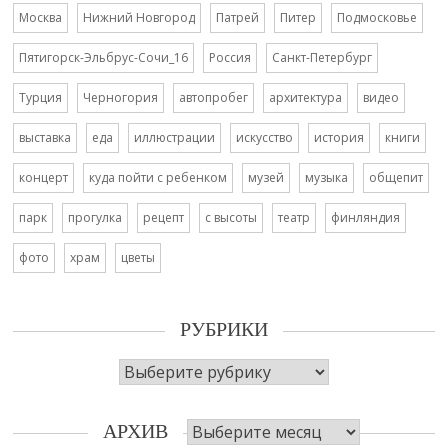
Москва
Нижний Новгород
Патрей
Питер
Подмосковье
Пятигорск-Эльбрус-Сочи_16
Россия
Санкт-Петербург
Турция
Черногория
автопробег
архитектура
видео
выставка
еда
иллюстрации
искусство
история
книги
концерт
куда пойти с ребенком
музей
музыка
общепит
парк
прогулка
рецепт
с высоты
театр
финляндия
фото
храм
цветы
РУБРИКИ
Рубрики
Архив
АРХИВ