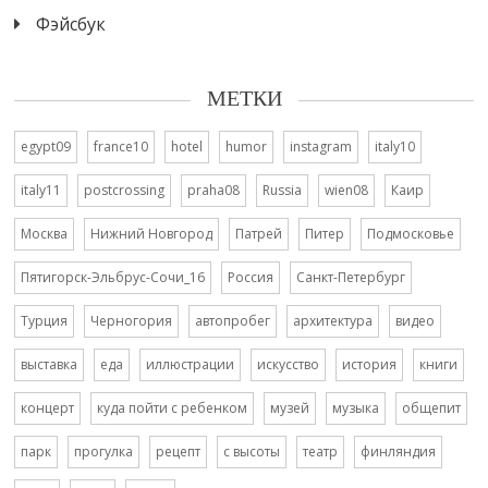
Фэйсбук
МЕТКИ
egypt09
france10
hotel
humor
instagram
italy10
italy11
postcrossing
praha08
Russia
wien08
Каир
Москва
Нижний Новгород
Патрей
Питер
Подмосковье
Пятигорск-Эльбрус-Сочи_16
Россия
Санкт-Петербург
Турция
Черногория
автопробег
архитектура
видео
выставка
еда
иллюстрации
искусство
история
книги
концерт
куда пойти с ребенком
музей
музыка
общепит
парк
прогулка
рецепт
с высоты
театр
финляндия