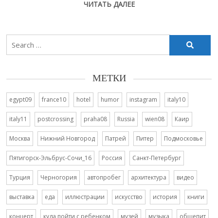
ЧИТАТЬ ДАЛЕЕ
Search
for:
МЕТКИ
egypt09
france10
hotel
humor
instagram
italy10
italy11
postcrossing
praha08
Russia
wien08
Каир
Москва
Нижний Новгород
Патрей
Питер
Подмосковье
Пятигорск-Эльбрус-Сочи_16
Россия
Санкт-Петербург
Турция
Черногория
автопробег
архитектура
видео
выставка
еда
иллюстрации
искусство
история
книги
концерт
куда пойти с ребенком
музей
музыка
общепит