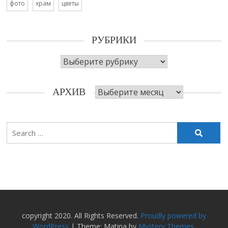
фото
храм
цветы
РУБРИКИ
Рубрики
Архив
АРХИВ
Search
for:
copyright 2020. All Rights Reserved.
Proudly powered by
WordPress
|
Theme: Matina by
Mystery Themes
.